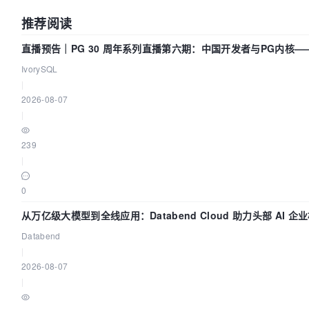
推荐阅读
直播预告｜PG 30 周年系列直播第六期：中国开发者与PG内核—
们改得动吗？我们贡献了什么？
IvorySQL
|
2026-08-07
|
239
|
0
从万亿级大模型到全线应用：Databend Cloud 助力头部 AI 企
全链路 Trace 数据管道
Databend
|
2026-08-07
|