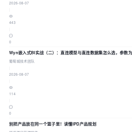
2026-08-07
|
443
|
0
Wyn嵌入式BI实战（二）：直连模型与直连数据集怎么选，参数
不生效？| 葡萄城技术团队
葡萄城技术团队
|
2026-08-07
|
114
|
0
别把产品放在同一个篮子里！读懂IPD产品规划