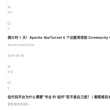
|
247
|
0
倒计时 1 天！Apache SeaTunnel 6 个议题将亮相 Community 
Code Asia 2026
Apache SeaTunnel
|
2026-08-06
|
218
|
0
低代码平台为什么需要"专业 BI 组件"而不是自己造？ | 葡萄城技
葡萄城技术团队
|