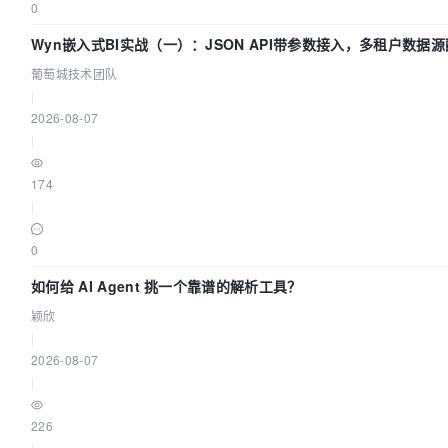
0
Wyn嵌入式BI实战（一）：JSON API带参数接入，多租户数据
指南 | 葡萄城技术团队
葡萄城技术团队
|
2026-08-07
|
174
|
0
如何给 AI Agent 挑一个靠谱的解析工具？
颖欣
|
2026-08-07
|
226
|