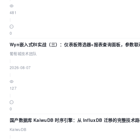
481
|
0
Wyn嵌入式BI实战（三）：仪表板筛选器+报表查询面板，参数联
闭环
葡萄城技术团队
|
2026-08-07
|
127
|
0
国产数据库 KaiwuDB 时序引擎：从 InfluxDB 迁移的完整技术
KaiwuDB
|