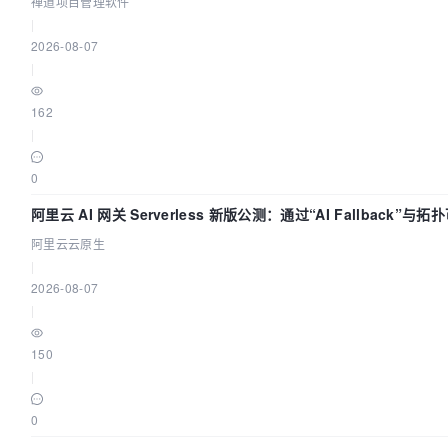
禅道项目管理软件
|
2026-08-07
|
162
|
0
阿里云 AI 网关 Serverless 新版公测：通过“AI Fallback”与拓
化构建 AI 流量治理底座
阿里云云原生
|
2026-08-07
|
150
|
0