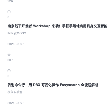
226
|
0
南京线下开发者 Workshop 来袭！手把手落地商用具身交互智能
Agent 应用
哈哈欧尼OSC
|
2026-08-07
|
307
|
0
告别命令行：用 DBX 可视化操作 Easysearch 全流程解析
极限实验室
|
2026-08-07
|