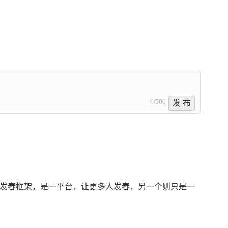
0/500
发 布
论 有，一个是发春框架，是一平台，让更多人发春，另一个则只是一