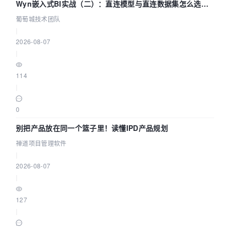
Wyn嵌入式BI实战（二）：直连模型与直连数据集怎么选，
参数为什么不生效？| 葡萄城技术团队
葡萄城技术团队
|
2026-08-07
|
114
|
0
别把产品放在同一个篮子里！读懂IPD产品规划
禅道项目管理软件
|
2026-08-07
|
127
|