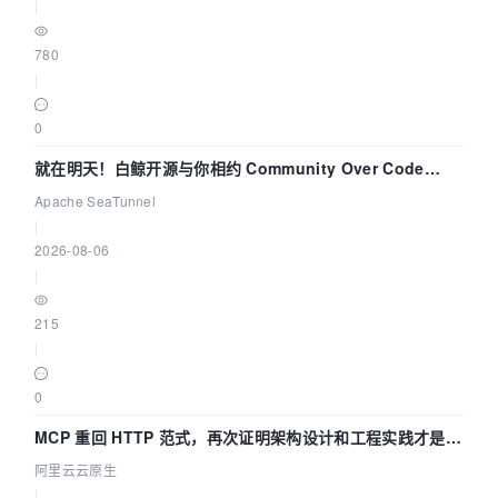
|
780
|
0
就在明天！白鲸开源与你相约 Community Over Code
Asia 2026 主题演讲！
Apache SeaTunnel
|
2026-08-06
|
215
|
0
MCP 重回 HTTP 范式，再次证明架构设计和工程实践才是稀
缺资源
阿里云云原生
|