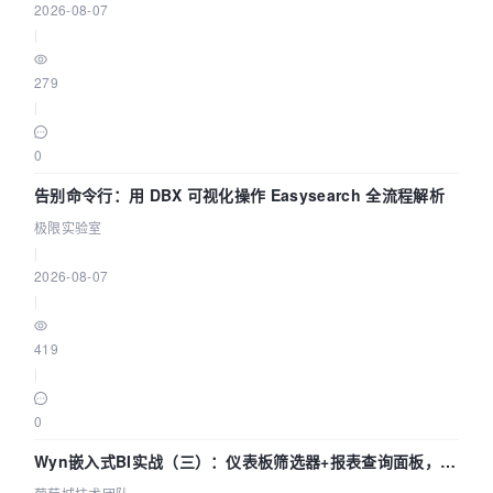
2026-08-07
|
279
|
0
告别命令行：用 DBX 可视化操作 Easysearch 全流程解析
极限实验室
|
2026-08-07
|
419
|
0
Wyn嵌入式BI实战（三）：仪表板筛选器+报表查询面板，参
数联动全闭环