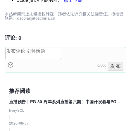
Scala.js
的下载地址：
点击下载
本站新闻禁止未经授权转载，违者依法追究相关法律责任。授权请
联系：oscbianji#oschina.cn
评论: 0
0/500
发 布
推荐阅读
直播预告｜PG 30 周年系列直播第六期：中国开发者与PG内
核——我们改得动吗？我们贡献了什么？
IvorySQL
|
2026-08-07
|