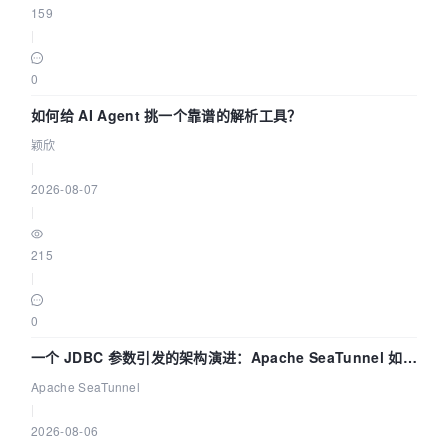
159
|
0
如何给 AI Agent 挑一个靠谱的解析工具？
颖欣
|
2026-08-07
|
215
|
0
一个 JDBC 参数引发的架构演进：Apache SeaTunnel 如何
解决数据同步中的“定时 Flush”难题
Apache SeaTunnel
|
2026-08-06