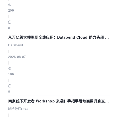
209
|
0
从万亿级大模型到全线应用：Databend Cloud 助力头部 AI
企业构建全链路 Trace 数据管道
Databend
|
2026-08-07
|
186
|
0
南京线下开发者 Workshop 来袭！手把手落地商用具身交互
智能 Agent 应用
哈哈欧尼OSC
|