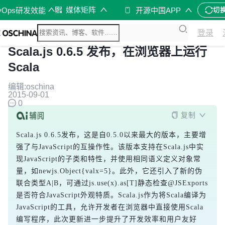
媒体矩阵
vOps研发效能
开源中国APP
切
登录
Scala.js 0.6.5 发布，在浏览器上运行
Scala
编辑:oschina
2015-09-01
0
复制
Scala.js 0.6.5发布，这是自0.5.0以来最大的版本，主要增
强了与JavaScript的互操作性。该版本支持在Scala.js中实
现JavaScript的子类和特性，并使用相同语义定义对象常
量，如
newjs.Object{valx=5}
。此外，它还引入了新的伪
联合类型
A|B
，可通过
js.use(x).as[T]
静态检查
@JSExports
是否符合JavaScript外观特质。Scala.js作为将Scala编译为
JavaScript的工具，允许开发者在浏览器中直接使用Scala
编写程序，此次更新进一步提升了开发效率和用户友好