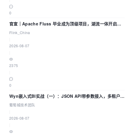
0
官宣｜Apache Fluss 毕业成为顶级项目，湖流一体开启
Agentic Lake 全面实时化时代
Flink_China
|
2026-08-07
|
2375
|
0
Wyn嵌入式BI实战（一）：JSON API带参数接入，多租户数
据源配置指南 | 葡萄城技术团队
葡萄城技术团队
|
2026-08-07
|