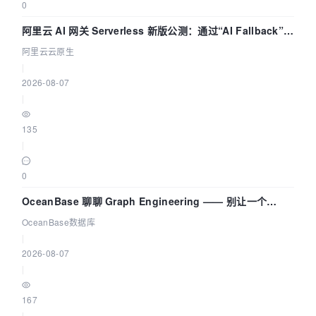
0
阿里云 AI 网关 Serverless 新版公测：通过“AI Fallback”与
拓扑可视化构建 AI 流量治理底座
阿里云云原生
|
2026-08-07
|
135
|
0
OceanBase 聊聊 Graph Engineering —— 别让一个
Agent 既当运动员又
OceanBase数据库
|
2026-08-07
|
167
|