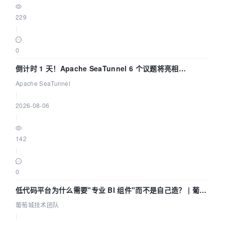
229
|
0
倒计时 1 天！Apache SeaTunnel 6 个议题将亮相
Community Over Code Asia 2026
Apache SeaTunnel
|
2026-08-06
|
142
|
0
低代码平台为什么需要"专业 BI 组件"而不是自己造？ | 葡萄
城技术团队
葡萄城技术团队
|