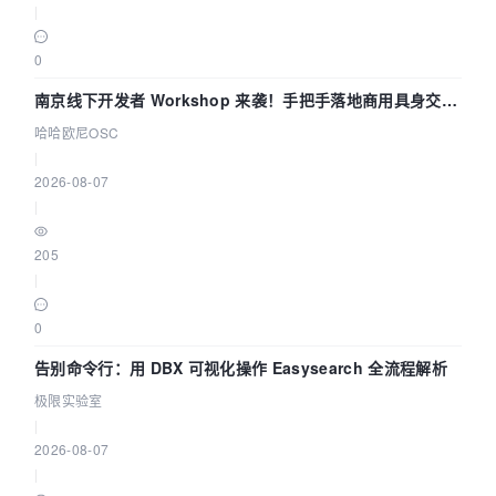
|
0
南京线下开发者 Workshop 来袭！手把手落地商用具身交互
智能 Agent 应用
哈哈欧尼OSC
|
2026-08-07
|
205
|
0
告别命令行：用 DBX 可视化操作 Easysearch 全流程解析
极限实验室
|
2026-08-07
|