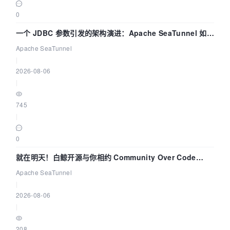
0
一个 JDBC 参数引发的架构演进：Apache SeaTunnel 如何
解决数据同步中的“定时 Flush”难题
Apache SeaTunnel
|
2026-08-06
|
745
|
0
就在明天！白鲸开源与你相约 Community Over Code
Asia 2026 主题演讲！
Apache SeaTunnel
|
2026-08-06
|
208