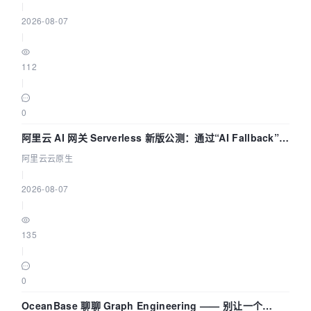
|
2026-08-07
|
112
|
0
阿里云 AI 网关 Serverless 新版公测：通过“AI Fallback”与
拓扑可视化构建 AI 流量治理底座
阿里云云原生
|
2026-08-07
|
135
|
0
OceanBase 聊聊 Graph Engineering —— 别让一个