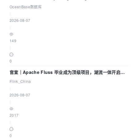
Agent 既当运动员又
OceanBase数据库
|
2026-08-07
|
149
|
0
官宣｜Apache Fluss 毕业成为顶级项目，湖流一体开启
Agentic Lake 全面实时化时代
Flink_China
|
2026-08-07
|
2017
|
0