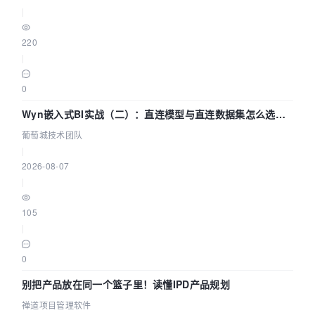
|
220
|
0
Wyn嵌入式BI实战（二）：直连模型与直连数据集怎么选，
参数为什么不生效？| 葡萄城技术团队
葡萄城技术团队
|
2026-08-07
|
105
|
0
别把产品放在同一个篮子里！读懂IPD产品规划
禅道项目管理软件