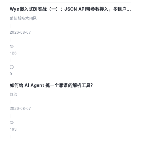
Wyn嵌入式BI实战（一）：JSON API带参数接入，多租户数
据源配置指南 | 葡萄城技术团队
葡萄城技术团队
|
2026-08-07
|
126
|
0
如何给 AI Agent 挑一个靠谱的解析工具？
颖欣
|
2026-08-07
|
193
|