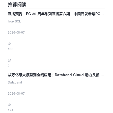
推荐阅读
直播预告｜PG 30 周年系列直播第六期：中国开发者与PG内
核——我们改得动吗？我们贡献了什么？
IvorySQL
|
2026-08-07
|
138
|
0
从万亿级大模型到全线应用：Databend Cloud 助力头部 AI
企业构建全链路 Trace 数据管道
Databend
|
2026-08-07
|
174