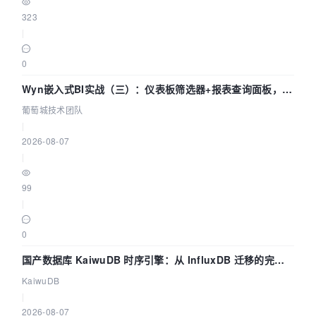
323
|
0
Wyn嵌入式BI实战（三）：仪表板筛选器+报表查询面板，参
数联动全闭环
葡萄城技术团队
|
2026-08-07
|
99
|
0
国产数据库 KaiwuDB 时序引擎：从 InfluxDB 迁移的完整
技术路径
KaiwuDB
|
2026-08-07