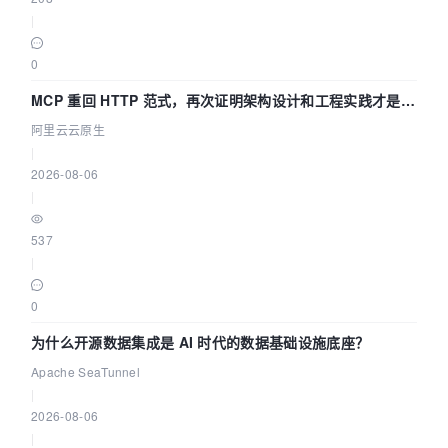
|
0
MCP 重回 HTTP 范式，再次证明架构设计和工程实践才是稀
缺资源
阿里云云原生
|
2026-08-06
|
537
|
0
为什么开源数据集成是 AI 时代的数据基础设施底座？
Apache SeaTunnel
|
2026-08-06
|