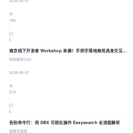
2026-08-07
|
186
|
0
南京线下开发者 Workshop 来袭！手把手落地商用具身交互智
能 Agent 应用
哈哈欧尼OSC
|
2026-08-07
|
279
|
0
告别命令行：用 DBX 可视化操作 Easysearch 全流程解析
极限实验室