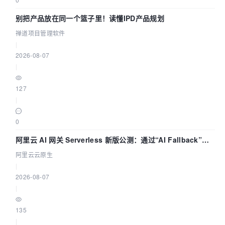
别把产品放在同一个篮子里！读懂IPD产品规划
禅道项目管理软件
|
2026-08-07
|
127
|
0
阿里云 AI 网关 Serverless 新版公测：通过“AI Fallback”与
拓扑可视化构建 AI 流量治理底座
阿里云云原生
|
2026-08-07
|
135
|