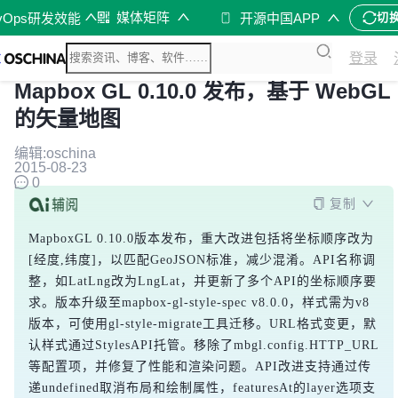
媒体矩阵
vOps研发效能
开源中国APP
切
登录
Mapbox GL 0.10.0 发布，基于 WebGL
的矢量地图
编辑:oschina
2015-08-23
0
复制
MapboxGL 0.10.0版本发布，重大改进包括将坐标顺序改为
[经度,纬度]，以匹配GeoJSON标准，减少混淆。API名称调
整，如LatLng改为LngLat，并更新了多个API的坐标顺序要
求。版本升级至mapbox-gl-style-spec v8.0.0，样式需为v8
版本，可使用gl-style-migrate工具迁移。URL格式变更，默
认样式通过StylesAPI托管。移除了mbgl.config.HTTP_URL
等配置项，并修复了性能和渲染问题。API改进支持通过传
递undefined取消布局和绘制属性，featuresAt的layer选项支