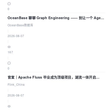
0
OceanBase 聊聊 Graph Engineering —— 别让一个 Agent
既当运动员又
OceanBase数据库
|
2026-08-07
|
167
|
0
官宣｜Apache Fluss 毕业成为顶级项目，湖流一体开启
Agentic Lake 全面实时化时代
Flink_China
|
2026-08-07
|