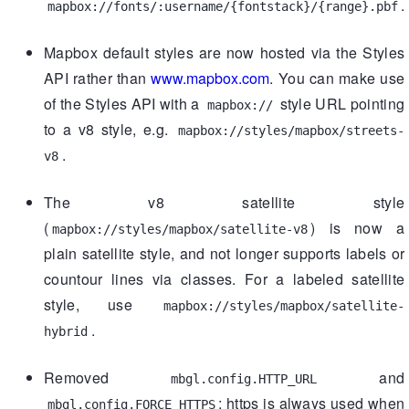
.
mapbox://fonts/:username/{fontstack}/{range}.pbf
Mapbox default styles are now hosted via the Styles
API rather than
www.mapbox.com
. You can make use
of the Styles API with a
style URL pointing
mapbox://
to a v8 style, e.g.
mapbox://styles/mapbox/streets-
.
v8
The v8 satellite style
(
) is now a
mapbox://styles/mapbox/satellite-v8
plain satellite style, and not longer supports labels or
countour lines via classes. For a labeled satellite
style, use
mapbox://styles/mapbox/satellite-
.
hybrid
Removed
and
mbgl.config.HTTP_URL
; https is always used when
mbgl.config.FORCE_HTTPS