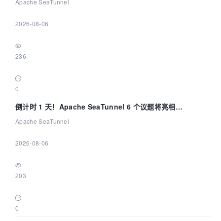
Apache SeaTunnel
|
2026-08-06
|
236
|
0
倒计时 1 天！Apache SeaTunnel 6 个议题将亮相
Community Over Code Asia 2026
Apache SeaTunnel
|
2026-08-06
|
203
|
0