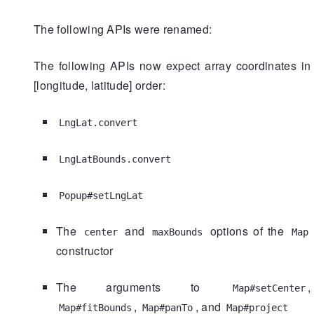
The following APIs were renamed:
The following APIs now expect array coordinates in
[longitude, latitude] order:
LngLat.convert
LngLatBounds.convert
Popup#setLngLat
The
and
options of the
center
maxBounds
Map
constructor
The arguments to
,
Map#setCenter
,
, and
Map#fitBounds
Map#panTo
Map#project