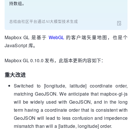
持数组。
总结由社区平台通过AI大模型技术生成
Mapbox GL 是基于
WebGL
的客户端矢量地图，也是个
JavaScript 库。
Mapbox GL 0.10.0 发布，此版本更新内容如下：
重大改进
Switched to [longitude, latitude] coordinate order,
matching GeoJSON. We anticipate that mapbox-gl-js
will be widely used with GeoJSON, and in the long
term having a coordinate order that is consistent with
GeoJSON will lead to less confusion and impedence
mismatch than will a [latitude, longitude] order.