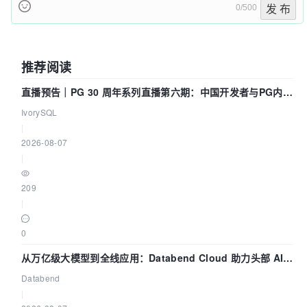
0/500
发 布
推荐阅读
直播预告｜PG 30 周年系列直播第六期：中国开发者与PG内核
——我们改得动吗？我们贡献了什么？
IvorySQL
|
2026-08-07
|
209
|
0
从万亿级大模型到全线应用：Databend Cloud 助力头部 AI
企业构建全链路 Trace 数据管道
Databend
|