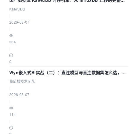
国产数据库 KaiwuDB 时序引擎：从 InfluxDB 迁移的完整技
术路径
KaiwuDB
|
2026-08-07
|
364
|
0
Wyn嵌入式BI实战（二）：直连模型与直连数据集怎么选，参
数为什么不生效？| 葡萄城技术团队
葡萄城技术团队
|
2026-08-07
|
114
|
0