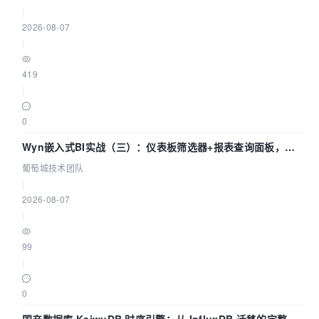
|
2026-08-07
|
419
|
0
Wyn嵌入式BI实战（三）：仪表板筛选器+报表查询面板，参
数联动全闭环
葡萄城技术团队
|
2026-08-07
|
99
|
0