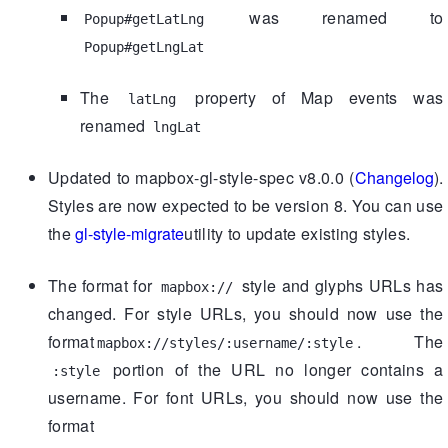
was renamed to
Popup#getLatLng
Popup#getLngLat
The
property of Map events was
latLng
renamed
lngLat
Updated to mapbox-gl-style-spec v8.0.0 (
Changelog
).
Styles are now expected to be version 8. You can use
the
gl-style-migrate
utility to update existing styles.
The format for
style and glyphs URLs has
mapbox://
changed. For style URLs, you should now use the
format
. The
mapbox://styles/:username/:style
portion of the URL no longer contains a
:style
username. For font URLs, you should now use the
format