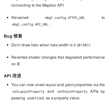
connecting to the Mapbox API.
Renamed
to
mbgl.config.HTTPS_URL
.
mbgl.config.API_URL
Bug 修复
Don't draw halo when halo-width is 0 (#1381)
Reverted shader changes that degraded performance
on IE
API 改进
You can now unset layout and paint properties via the
and
APIs by
setLayoutProperty
setPaintProperty
passing
as a property value.
undefined