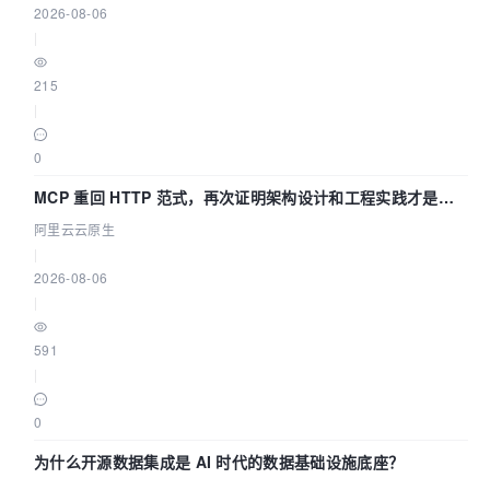
2026-08-06
|
215
|
0
MCP 重回 HTTP 范式，再次证明架构设计和工程实践才是稀
缺资源
阿里云云原生
|
2026-08-06
|
591
|
0
为什么开源数据集成是 AI 时代的数据基础设施底座？