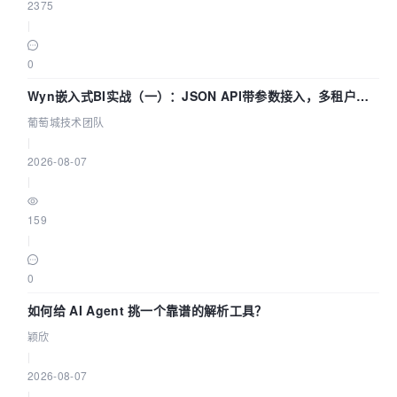
2375
|
0
Wyn嵌入式BI实战（一）：JSON API带参数接入，多租户数
据源配置指南 | 葡萄城技术团队
葡萄城技术团队
|
2026-08-07
|
159
|
0
如何给 AI Agent 挑一个靠谱的解析工具？
颖欣
|
2026-08-07
|