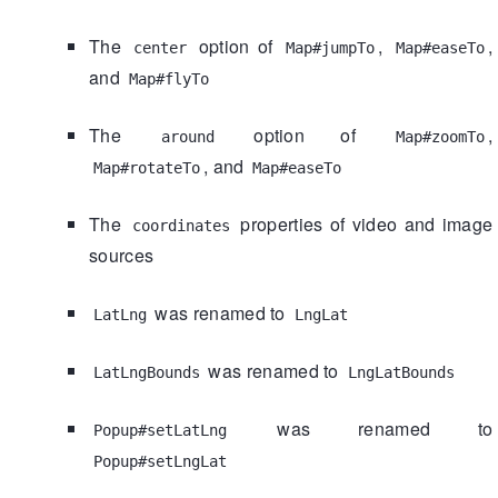
The
option of
,
,
center
Map#jumpTo
Map#easeTo
and
Map#flyTo
The
option of
,
around
Map#zoomTo
, and
Map#rotateTo
Map#easeTo
The
properties of video and image
coordinates
sources
was renamed to
LatLng
LngLat
was renamed to
LatLngBounds
LngLatBounds
was renamed to
Popup#setLatLng
Popup#setLngLat