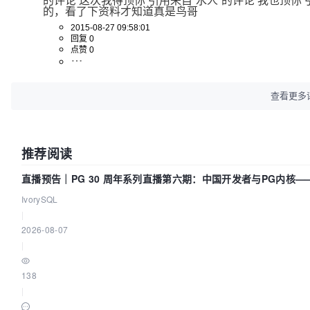
的评论 这次我得顶你 引用来自“水人”的评论 我也顶你 引用
的，看了下资料才知道真是鸟哥
2015-08-27 09:58:01
回复 0
点赞 0
查看更多
推荐阅读
直播预告｜PG 30 周年系列直播第六期：中国开发者与PG内核
IvorySQL
|
2026-08-07
|
138
|