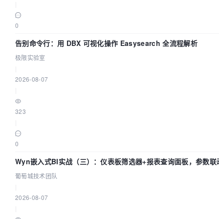
|
0
告别命令行：用 DBX 可视化操作 Easysearch 全流程解析
极限实验室
|
2026-08-07
|
323
|
0
Wyn嵌入式BI实战（三）：仪表板筛选器+报表查询面板，参数联
葡萄城技术团队
|
2026-08-07
|