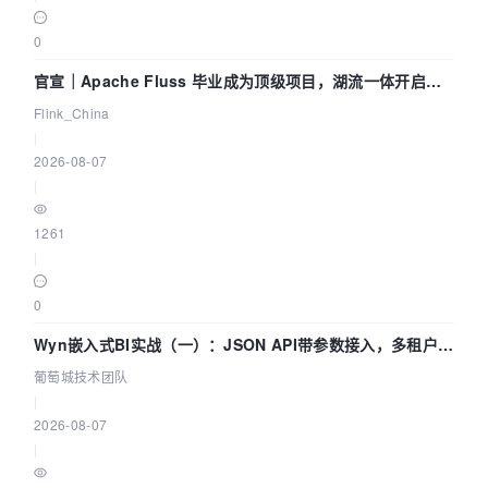
0
官宣｜Apache Fluss 毕业成为顶级项目，湖流一体开启
Agentic Lake 全面实时化时代
Flink_China
|
2026-08-07
|
1261
|
0
Wyn嵌入式BI实战（一）：JSON API带参数接入，多租户数
据源配置指南 | 葡萄城技术团队
葡萄城技术团队
|
2026-08-07
|