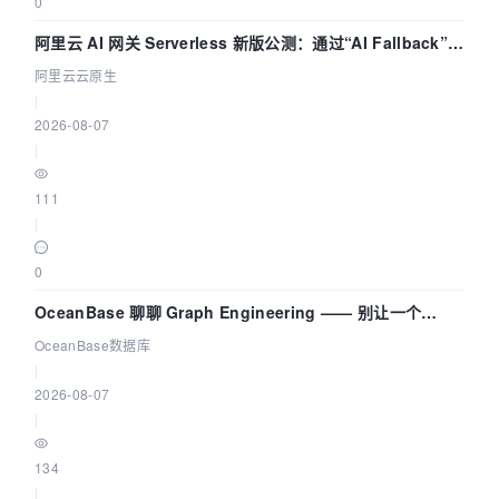
0
阿里云 AI 网关 Serverless 新版公测：通过“AI Fallback”与
拓扑可视化构建 AI 流量治理底座
阿里云云原生
|
2026-08-07
|
111
|
0
OceanBase 聊聊 Graph Engineering —— 别让一个
Agent 既当运动员又
OceanBase数据库
|
2026-08-07
|
134
|