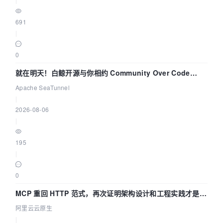
691
|
0
就在明天！白鲸开源与你相约 Community Over Code
Asia 2026 主题演讲！
Apache SeaTunnel
|
2026-08-06
|
195
|
0
MCP 重回 HTTP 范式，再次证明架构设计和工程实践才是稀
缺资源
阿里云云原生
|