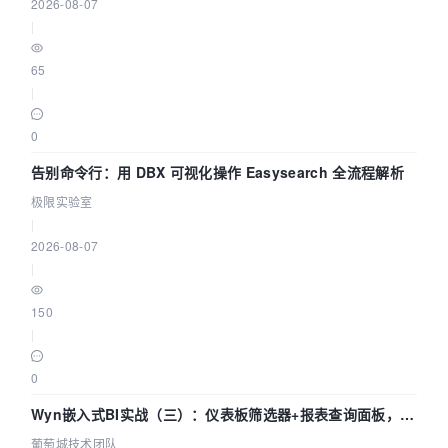
2026-08-07
|
65
|
0
告别命令行：用 DBX 可视化操作 Easysearch 全流程解析
极限实验室
|
2026-08-07
|
150
|
0
Wyn嵌入式BI实战（三）：仪表板筛选器+报表查询面板，参
数联动全闭环
葡萄城技术团队