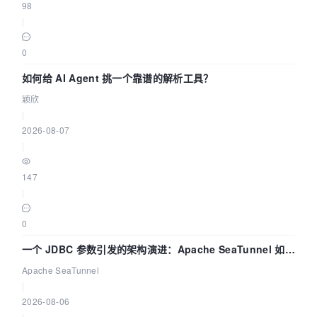
98
|
0
如何给 AI Agent 挑一个靠谱的解析工具？
颖欣
|
2026-08-07
|
147
|
0
一个 JDBC 参数引发的架构演进：Apache SeaTunnel 如何
解决数据同步中的“定时 Flush”难题
Apache SeaTunnel
|
2026-08-06
|