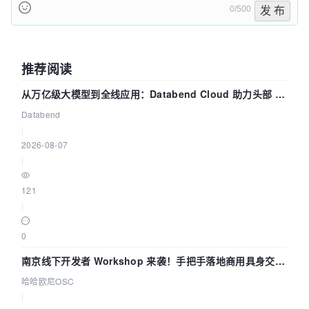
0/500
发 布
推荐阅读
从万亿级大模型到全线应用：Databend Cloud 助力头部 AI
企业构建全链路 Trace 数据管道
Databend
|
2026-08-07
|
121
|
0
南京线下开发者 Workshop 来袭！手把手落地商用具身交互
智能 Agent 应用
哈哈欧尼OSC
|