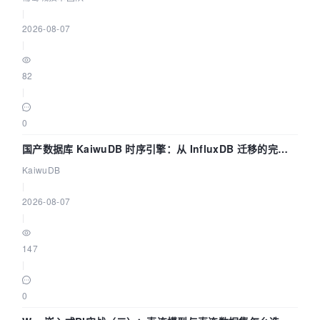
|
2026-08-07
|
82
|
0
国产数据库 KaiwuDB 时序引擎：从 InfluxDB 迁移的完整
技术路径
KaiwuDB
|
2026-08-07
|
147
|
0