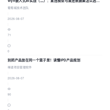
Wyn嵌入式BI实战（二）：直连模型与直连数据集怎么选，
参数为什么不生效？| 葡萄城技术团队
葡萄城技术团队
|
2026-08-07
|
71
|
0
别把产品放在同一个篮子里！读懂IPD产品规划
禅道项目管理软件
|
2026-08-07
|
90
|