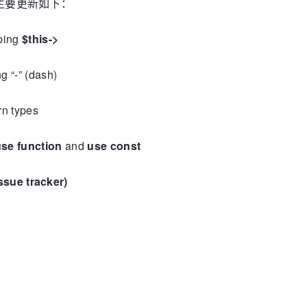
该版本主要更新如下：
yping
$this->
 “-” (dash)
rn types
use function
and
use const
ssue tracker)