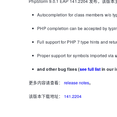
PhpStorm 9.0.1 EAP 141.2204 发布，
Autocompletion for class members w/o t
PHP completion can be accepted by typing
Full support for PHP 7 type hints and retu
Proper support for symbols imported via
and other bug fixes (
see full list
in our i
更多内容请查看：
release notes
。
该版本下载地址：
141.2204