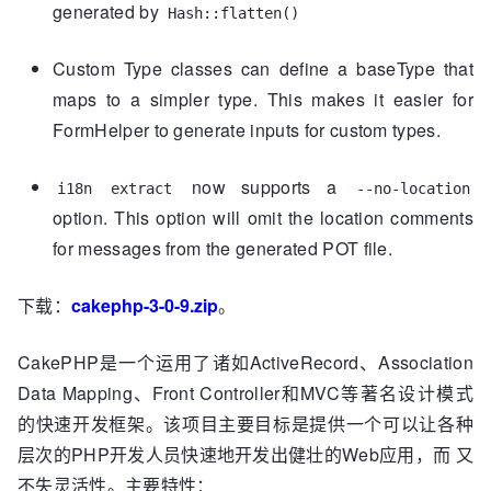
generated by
Hash::flatten()
Custom Type classes can define a baseType that
maps to a simpler type. This makes it easier for
FormHelper to generate inputs for custom types.
now supports a
i18n extract
--no-location
option. This option will omit the location comments
for messages from the generated POT file.
下载：
cakephp-3-0-9.zip
。
CakePHP是一个运用了诸如ActiveRecord、Association
Data Mapping、Front Controller和MVC等著名设计模式
的快速开发框架。该项目主要目标是提供一个可以让各种
层次的PHP开发人员快速地开发出健壮的Web应用，而 又
不失灵活性。主要特性：