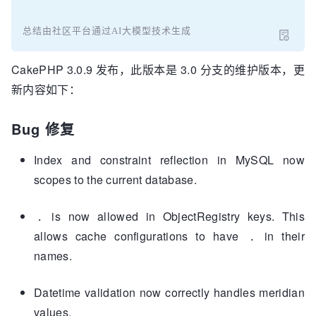
总结由社区平台通过AI大模型技术生成
CakePHP 3.0.9 发布，此版本是 3.0 分支的维护版本，更
新内容如下：
Bug 修复
Index and constraint reflection in MySQL now
scopes to the current database.
is now allowed in ObjectRegistry keys. This
.
allows cache configurations to have
in their
.
names.
Datetime validation now correctly handles meridian
values.