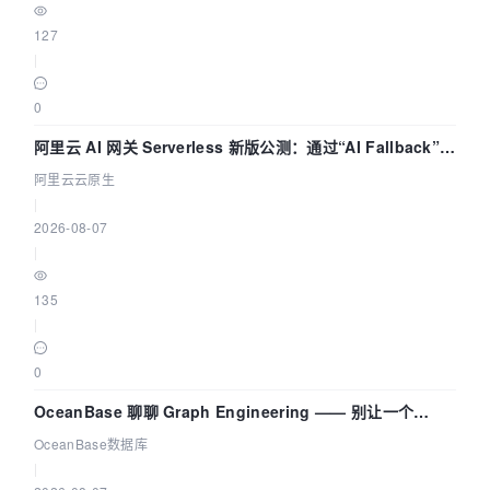
127
|
0
阿里云 AI 网关 Serverless 新版公测：通过“AI Fallback”与
拓扑可视化构建 AI 流量治理底座
阿里云云原生
|
2026-08-07
|
135
|
0
OceanBase 聊聊 Graph Engineering —— 别让一个
Agent 既当运动员又
OceanBase数据库
|