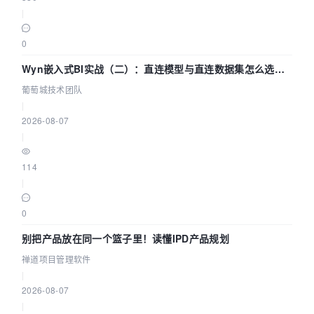
|
0
Wyn嵌入式BI实战（二）：直连模型与直连数据集怎么选，
参数为什么不生效？| 葡萄城技术团队
葡萄城技术团队
|
2026-08-07
|
114
|
0
别把产品放在同一个篮子里！读懂IPD产品规划
禅道项目管理软件
|
2026-08-07
|