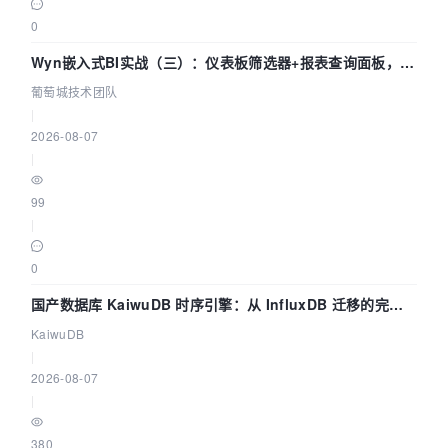
0
Wyn嵌入式BI实战（三）：仪表板筛选器+报表查询面板，参
数联动全闭环
葡萄城技术团队
|
2026-08-07
|
99
|
0
国产数据库 KaiwuDB 时序引擎：从 InfluxDB 迁移的完整
技术路径
KaiwuDB
|
2026-08-07
|
380