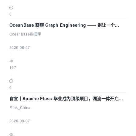
|
0
OceanBase 聊聊 Graph Engineering —— 别让一个
Agent 既当运动员又
OceanBase数据库
|
2026-08-07
|
167
|
0
官宣｜Apache Fluss 毕业成为顶级项目，湖流一体开启
Agentic Lake 全面实时化时代
Flink_China
|
2026-08-07
|