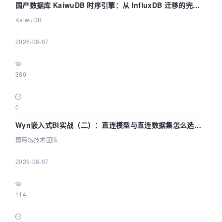
国产数据库 KaiwuDB 时序引擎：从 InfluxDB 迁移的完整
技术路径
KaiwuDB
|
2026-08-07
|
380
|
0
Wyn嵌入式BI实战（二）：直连模型与直连数据集怎么选，
参数为什么不生效？| 葡萄城技术团队
葡萄城技术团队
|
2026-08-07
|
114
|