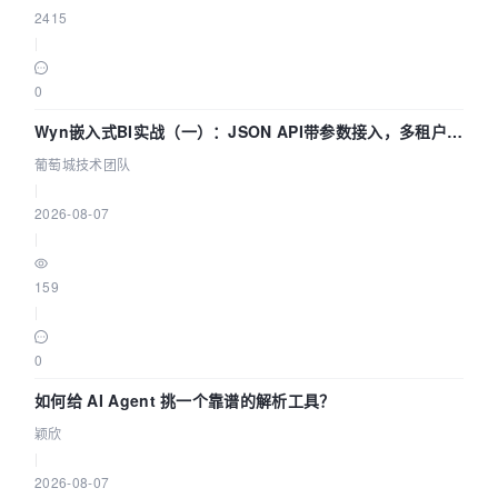
2415
|
0
Wyn嵌入式BI实战（一）：JSON API带参数接入，多租户数
据源配置指南 | 葡萄城技术团队
葡萄城技术团队
|
2026-08-07
|
159
|
0
如何给 AI Agent 挑一个靠谱的解析工具？
颖欣
|
2026-08-07