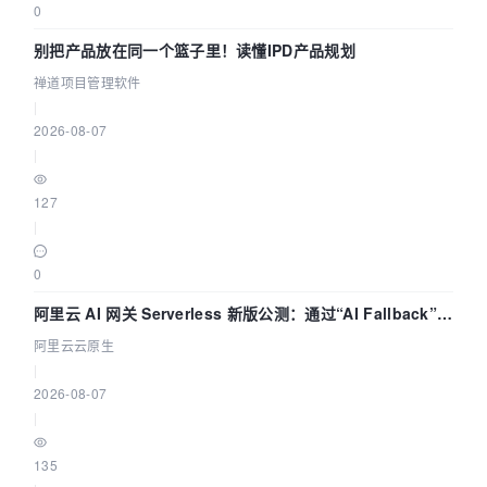
0
别把产品放在同一个篮子里！读懂IPD产品规划
禅道项目管理软件
|
2026-08-07
|
127
|
0
阿里云 AI 网关 Serverless 新版公测：通过“AI Fallback”与
拓扑可视化构建 AI 流量治理底座
阿里云云原生
|
2026-08-07
|
135