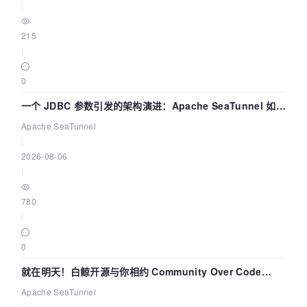
|
215
|
0
一个 JDBC 参数引发的架构演进：Apache SeaTunnel 如何
解决数据同步中的“定时 Flush”难题
Apache SeaTunnel
|
2026-08-06
|
780
|
0
就在明天！白鲸开源与你相约 Community Over Code
Asia 2026 主题演讲！
Apache SeaTunnel
|