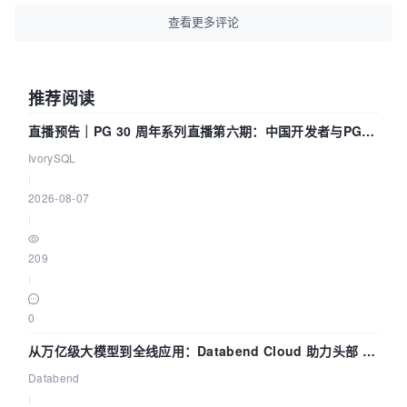
查看更多评论
推荐阅读
直播预告｜PG 30 周年系列直播第六期：中国开发者与PG内
核——我们改得动吗？我们贡献了什么？
IvorySQL
|
2026-08-07
|
209
|
0
从万亿级大模型到全线应用：Databend Cloud 助力头部 AI
企业构建全链路 Trace 数据管道
Databend
|