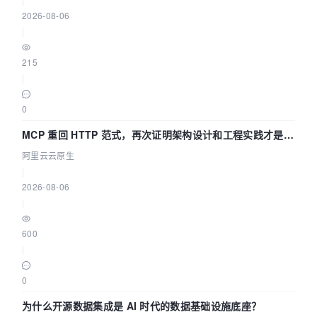
2026-08-06
|
215
|
0
MCP 重回 HTTP 范式，再次证明架构设计和工程实践才是稀
缺资源
阿里云云原生
|
2026-08-06
|
600
|
0
为什么开源数据集成是 AI 时代的数据基础设施底座？