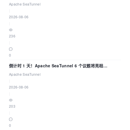
Apache SeaTunnel
|
2026-08-06
|
236
|
0
倒计时 1 天！Apache SeaTunnel 6 个议题将亮相
Community Over Code Asia 2026
Apache SeaTunnel
|
2026-08-06
|
203
|
0