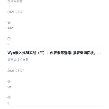
极限实验室
|
2026-08-07
|
432
|
0
Wyn嵌入式BI实战（三）：仪表板筛选器+报表查询面板，参
数联动全闭环
葡萄城技术团队
|
2026-08-07
|
99
|
0