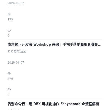
2026-08-07
|
195
|
0
南京线下开发者 Workshop 来袭！手把手落地商用具身交互
智能 Agent 应用
哈哈欧尼OSC
|
2026-08-07
|
279
|
0
告别命令行：用 DBX 可视化操作 Easysearch 全流程解析