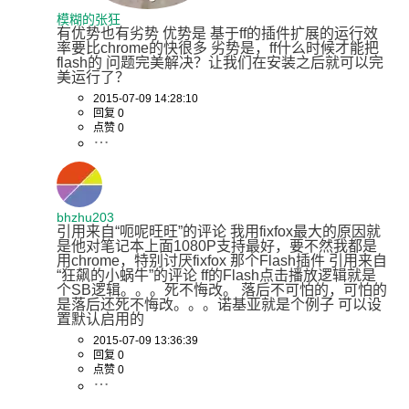
模糊的张狂
有优势也有劣势 优势是 基于ff的插件扩展的运行效
率要比chrome的快很多 劣势是，ff什么时候才能把
flash的 问题完美解决？让我们在安装之后就可以完
美运行了？
2015-07-09 14:28:10
回复 0
点赞 0
bhzhu203
引用来自“呃呢旺旺”的评论 我用fixfox最大的原因就
是他对笔记本上面1080P支持最好，要不然我都是
用chrome，特别讨厌fixfox 那个Flash插件 引用来自
“狂飙的小蜗牛”的评论 ff的Flash点击播放逻辑就是
个SB逻辑。。。死不悔改。 落后不可怕的，可怕的
是落后还死不悔改。。。诺基亚就是个例子 可以设
置默认启用的
2015-07-09 13:36:39
回复 0
点赞 0