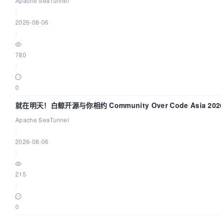
Apache SeaTunnel
|
2026-08-06
|
780
|
0
就在明天！白鲸开源与你相约 Community Over Code Asia 2
Apache SeaTunnel
|
2026-08-06
|
215
|
0