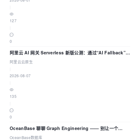
|
127
|
0
阿里云 AI 网关 Serverless 新版公测：通过“AI Fallback”与
拓扑可视化构建 AI 流量治理底座
阿里云云原生
|
2026-08-07
|
135
|
0
OceanBase 聊聊 Graph Engineering —— 别让一个
Agent 既当运动员又
OceanBase数据库