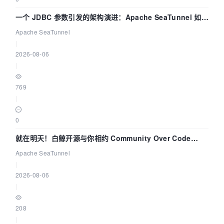
一个 JDBC 参数引发的架构演进：Apache SeaTunnel 如何
解决数据同步中的“定时 Flush”难题
Apache SeaTunnel
|
2026-08-06
|
769
|
0
就在明天！白鲸开源与你相约 Community Over Code
Asia 2026 主题演讲！
Apache SeaTunnel
|
2026-08-06
|
208
|