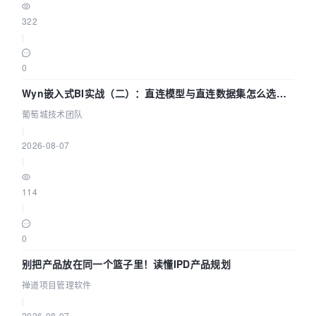
322
|
0
Wyn嵌入式BI实战（二）：直连模型与直连数据集怎么选，
参数为什么不生效？| 葡萄城技术团队
葡萄城技术团队
|
2026-08-07
|
114
|
0
别把产品放在同一个篮子里！读懂IPD产品规划
禅道项目管理软件
|
2026-08-07