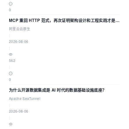
0
MCP 重回 HTTP 范式，再次证明架构设计和工程实践才是稀
缺资源
阿里云云原生
|
2026-08-06
|
562
|
0
为什么开源数据集成是 AI 时代的数据基础设施底座？
Apache SeaTunnel
|
2026-08-06
|