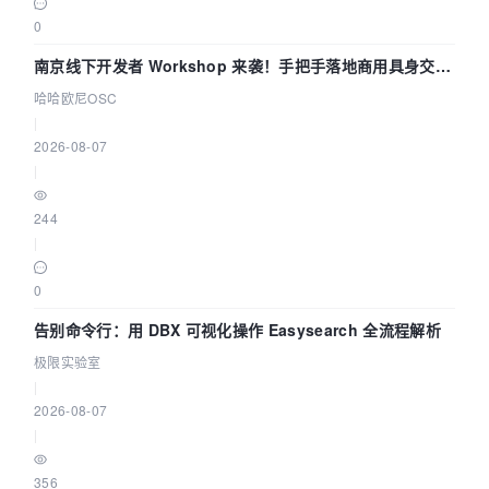
0
南京线下开发者 Workshop 来袭！手把手落地商用具身交互
智能 Agent 应用
哈哈欧尼OSC
|
2026-08-07
|
244
|
0
告别命令行：用 DBX 可视化操作 Easysearch 全流程解析
极限实验室
|
2026-08-07
|
356