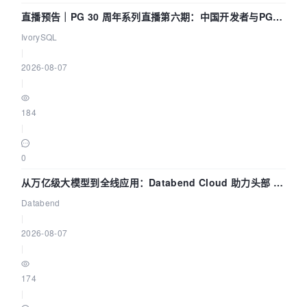
直播预告｜PG 30 周年系列直播第六期：中国开发者与PG内
核——我们改得动吗？我们贡献了什么？
IvorySQL
|
2026-08-07
|
184
|
0
从万亿级大模型到全线应用：Databend Cloud 助力头部 AI
企业构建全链路 Trace 数据管道
Databend
|
2026-08-07
|
174
|