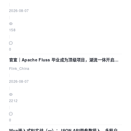
|
2026-08-07
|
158
|
0
官宣｜Apache Fluss 毕业成为顶级项目，湖流一体开启
Agentic Lake 全面实时化时代
Flink_China
|
2026-08-07
|
2212
|
0
Wyn嵌入式BI实战（一）：JSON API带参数接入，多租户数