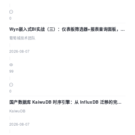
|
0
Wyn嵌入式BI实战（三）：仪表板筛选器+报表查询面板，参
数联动全闭环
葡萄城技术团队
|
2026-08-07
|
99
|
0
国产数据库 KaiwuDB 时序引擎：从 InfluxDB 迁移的完整
技术路径
KaiwuDB
|
2026-08-07
|