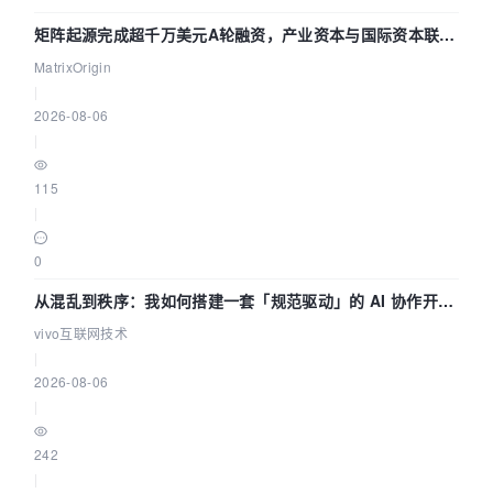
矩阵起源完成超千万美元A轮融资，产业资本与国际资本联手
押注企业级AI基础设施赛道
MatrixOrigin
|
2026-08-06
|
115
|
0
从混乱到秩序：我如何搭建一套「规范驱动」的 AI 协作开发
体系
vivo互联网技术
|
2026-08-06
|
242
|