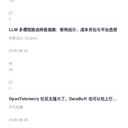
197
|
0
LLM 多模型路由终极指南：架构设计、成本优化与平台选型
卓普云AI_Droplet
|
2026-08-06
|
94
|
0
OpenTelemetry 社区太强大了，DataBuff 也可以吃上它的
eBPF 链路了
乒乓狂魔
|
2026-08-06
|