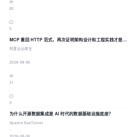
82
|
0
MCP 重回 HTTP 范式，再次证明架构设计和工程实践才是稀
缺资源
阿里云云原生
|
2026-08-06
|
21
|
0
为什么开源数据集成是 AI 时代的数据基础设施底座？
Apache SeaTunnel
|
2026-08-06