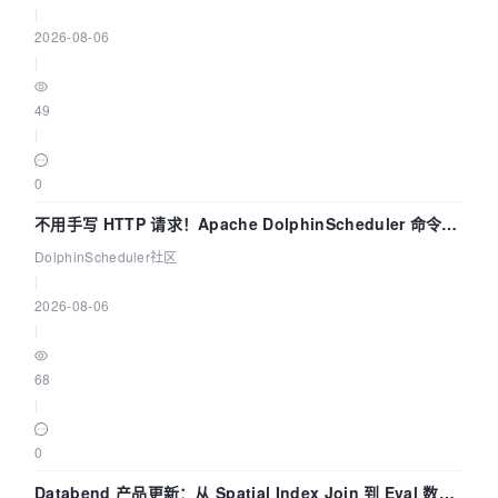
|
2026-08-06
|
49
|
0
不用手写 HTTP 请求！Apache DolphinScheduler 命令行
dsctl 两分钟上手
DolphinScheduler社区
|
2026-08-06
|
68
|
0
Databend 产品更新：从 Spatial Index Join 到 Eval 数据