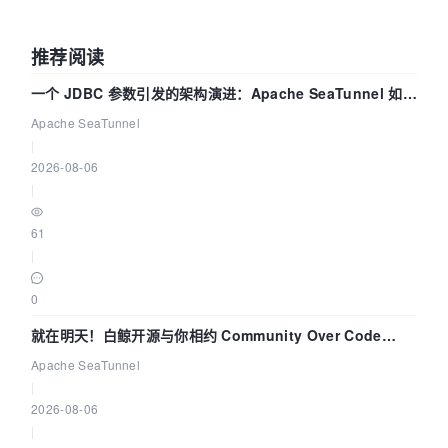
推荐阅读
一个 JDBC 参数引发的架构演进：Apache SeaTunnel 如何
解决数据同步中的“定时 Flush”难题
Apache SeaTunnel
|
2026-08-06
|
61
|
0
就在明天！白鲸开源与你相约 Community Over Code
Asia 2026 主题演讲！
Apache SeaTunnel
|
2026-08-06
|