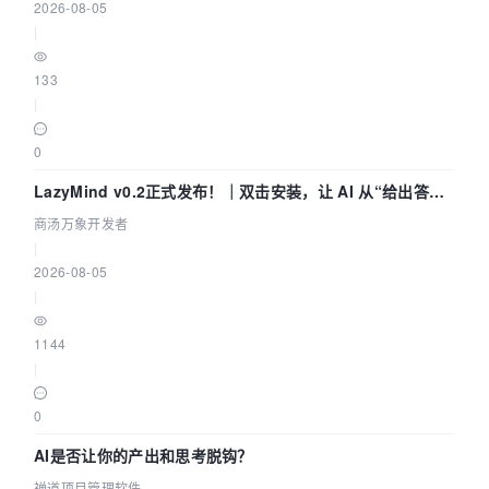
2026-08-05
|
133
|
0
LazyMind v0.2正式发布！｜双击安装，让 AI 从“给出答案”
走到“完成交付”
商汤万象开发者
|
2026-08-05
|
1144
|
0
AI是否让你的产出和思考脱钩？
禅道项目管理软件