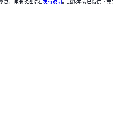
bug 修复。详细改进请看
发行说明
。此版本现已提供下载：