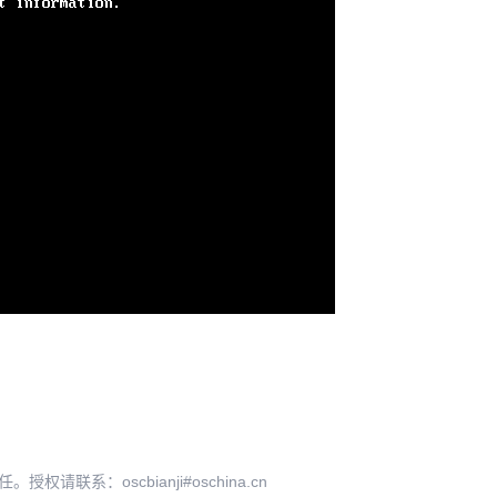
系：oscbianji#oschina.cn