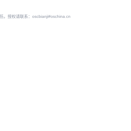
系：oscbianji#oschina.cn
O
开源
×
AI ·