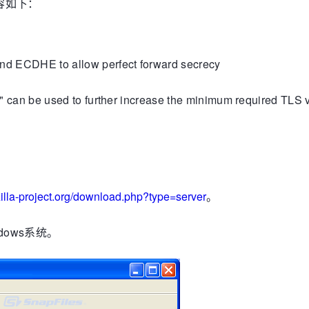
新内容如下：
nd ECDHE to allow perfect forward secrecy
n" can be used to further increase the minimum required TLS v
.
lezilla-project.org/download.php?type=server
。
dows系统。