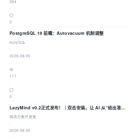
364
|
0
PostgreSQL 19 前瞻：Autovacuum 机制调整
IvorySQL
|
2026-08-05
|
177
|
0
LazyMind v0.2正式发布！｜双击安装，让 AI 从“给出答案”
走到“完成交付”
商汤万象开发者
|
2026-08-05
|