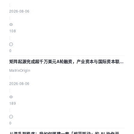
|
2026-08-06
|
108
|
0
矩阵起源完成超千万美元A轮融资，产业资本与国际资本联手
押注企业级AI基础设施赛道
MatrixOrigin
|
2026-08-06
|
189
|
0
从混乱到秩序：我如何搭建一套「规范驱动」的 AI 协作开发