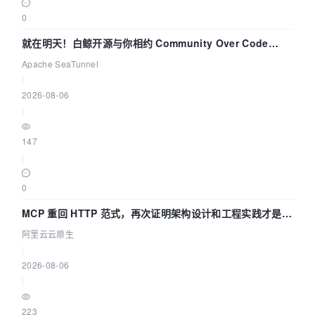
0
就在明天！白鲸开源与你相约 Community Over Code
Asia 2026 主题演讲！
Apache SeaTunnel
|
2026-08-06
|
147
|
0
MCP 重回 HTTP 范式，再次证明架构设计和工程实践才是稀
缺资源
阿里云云原生
|
2026-08-06
|
223