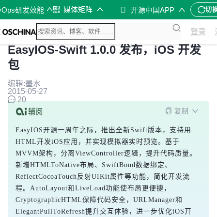
媒体矩阵
vOps研发效能
开源中国APP
切
登录
EasyIOS-Swift 1.0.0 发布，iOS 开发
包
编辑:墨水
2015-05-27
20
复制
EasyIOS开源一周年之际，推出全新Swift版本，支持用
HTML开发iOS应用，并实现模拟器实时预览。基于
MVVM架构，分离ViewController逻辑，提升代码质量。
新增HTMLToNative布局、SwiftBond数据绑定、
ReflectCocoaTouch反射UIKit属性等功能，简化开发流
程。AutoLayout和LiveLoad功能使布局更便捷，
CryptographicHTML保障代码安全，URLManager和
ElegantPullToRefresh提升交互体验，进一步优化iOS开