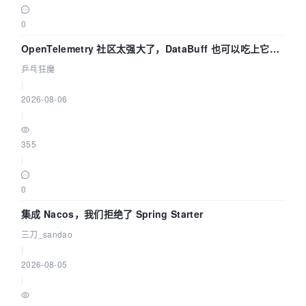
0
OpenTelemetry 社区太强大了，DataBuff 也可以吃上它的
eBPF 链路了
乒乓狂魔
|
2026-08-06
|
355
|
0
集成 Nacos，我们拒绝了 Spring Starter
三刀_sandao
|
2026-08-05
|