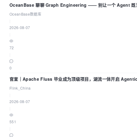
OceanBase 聊聊 Graph Engineering —— 别让一个 Agent
又
OceanBase数据库
|
2026-08-07
|
72
|
0
官宣｜Apache Fluss 毕业成为顶级项目，湖流一体开启 Agentic 
面实时化时代
Flink_China
|
2026-08-07
|
551
|