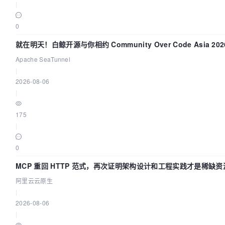
|
0
就在明天！白鲸开源与你相约 Community Over Code Asia 20
讲！
Apache SeaTunnel
|
2026-08-06
|
175
|
0
MCP 重回 HTTP 范式，再次证明架构设计和工程实践才是稀缺资
阿里云云原生
|
2026-08-06
|