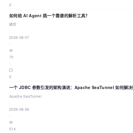
0
如何给 AI Agent 挑一个靠谱的解析工具？
颖欣
|
2026-08-07
|
70
|
0
一个 JDBC 参数引发的架构演进：Apache SeaTunnel 如何解
中的“定时 Flush”难题
Apache SeaTunnel
|
2026-08-06
|
514