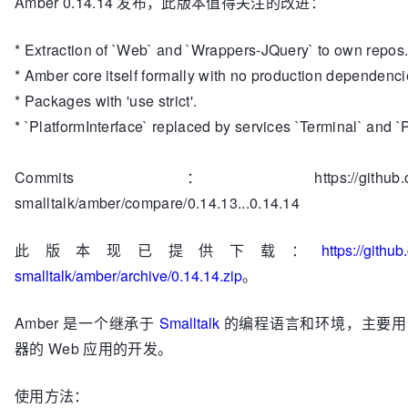
Amber 0.14.14 发布，此版本值得关注的改进：
* Extraction of `Web` and `Wrappers-JQuery` to own repos
* Amber core itself formally with no production dependenci
* Packages with 'use strict'.
* `PlatformInterface` replaced by services `Terminal` and `P
Commits：https://github.com/
smalltalk/amber/compare/0.14.13...0.14.14
此版本现已提供下载：
https://githu
smalltalk/amber/archive/0.14.14.zip
。
Amber 是一个继承于
Smalltalk
的编程语言和环境，主要用
器的 Web 应用的开发。
使用方法：