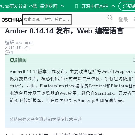
媒体矩阵
vOps研发效能
开源中国APP
切
登录
Amber 0.14.14 发布，Web 编程语言
编辑:oschina
2015-05-25
1
Amber0.14.14版本正式发布，主要改进包括将
Web
和
Wrappers-
离为独立仓库，核心代码库正式去除生产依赖，所有包均使用’us
strict’。同时，
PlatformInterface
被服务
Terminal
和
Platform
替
本适合开发基于浏览器的Web应用，继承自Smalltalk。开发
链接下载新版本，并在页面中引入Amber.js实现快速部署。
总结由社区平台通过AI大模型技术生成