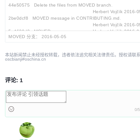
44e50575
Delete the files from MOVED branch.
Herbert Vojčík
2016-0
2be0dcf8
MOVED message in CONTRIBUTING.md.
Herbert Vojčík
2016-0
5e4630d2
MOVED message
Herbert Vojčík
2016-0
MOVED 分支：
2016-05-05
本站新闻禁止未经授权转载，违者依法追究相关法律责任。授权请联
oscbianji#oschina.cn
评论: 1
0/