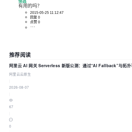
懶蟲
有用的吗？
2015-05-25 11:12:47
回复 0
点赞 0
推荐阅读
阿里云 AI 网关 Serverless 新版公测：通过“AI Fallback”与
建 AI 流量治理底座
阿里云云原生
|
2026-08-07
|
67
|
0