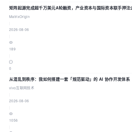
矩阵起源完成超千万美元A轮融资，产业资本与国际资本联手押注企
础设施赛道
MatrixOrigin
|
2026-08-06
|
189
|
0
从混乱到秩序：我如何搭建一套「规范驱动」的 AI 协作开发体系
vivo互联网技术
|
2026-08-06
|
1056
|