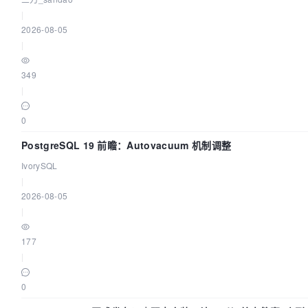
|
2026-08-05
|
349
|
0
PostgreSQL 19 前瞻：Autovacuum 机制调整
IvorySQL
|
2026-08-05
|
177
|
0