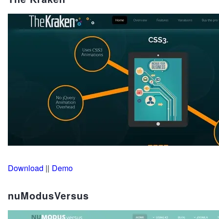
Download
||
Demo
nuModusVersus