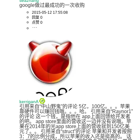
seazhang
google做过最成功的一次收购
2015-05-12 17:55:08
回复 0
点赞 0
kerriganA
引用来自“中山野鬼”的评论 5亿，100亿。。。苹果
靠硬件可以赚回钱哦。。。哈。 引用来自“Raynor1”
的评论 这一个钱，是指他在 app上面回馈给开发者
的吧。 app store里面的营收这一边并没有说哦。苹
果在2014年的光app store上面的营收就到150亿美
元了。。 引用来自“struct”的评论 苹果和开发者按照
3：7的比例分成，所以苹果的收入还是挺高的。 话