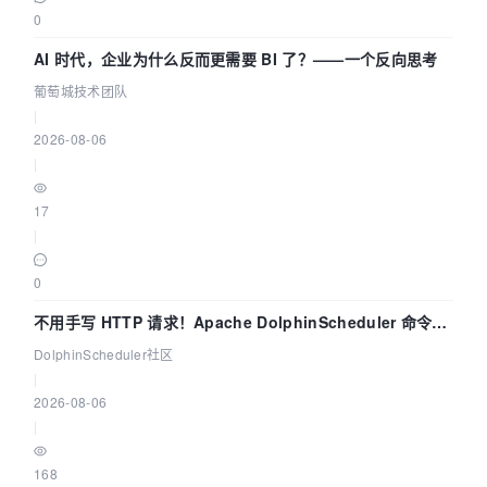
0
AI 时代，企业为什么反而更需要 BI 了？——一个反向思考
葡萄城技术团队
|
2026-08-06
|
17
|
0
不用手写 HTTP 请求！Apache DolphinScheduler 命令行
dsctl 两分钟上手
DolphinScheduler社区
|
2026-08-06
|
168