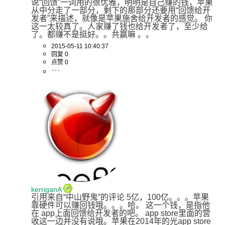
说“回馈”一词用的很优雅，明明是自己赚的钱，苹果
从中分走了一部分，剩下的那部分还要用“回馈给开
发者”来描述，就像是苹果施舍给开发者的感觉。 你
这一太较真了。人家赚了钱也给开发者了，至少给
了。都赚不是挺好。。共赢嘛 。。
2015-05-11 10:40:37
回复 0
点赞 0
kerriganA
引用来自“中山野鬼”的评论 5亿，100亿。。。苹果
靠硬件可以赚回钱哦。。。哈。 这一个钱，是指他
在 app上面回馈给开发者的吧。 app store里面的营
收这一边并没有说哦。苹果在2014年的光app store