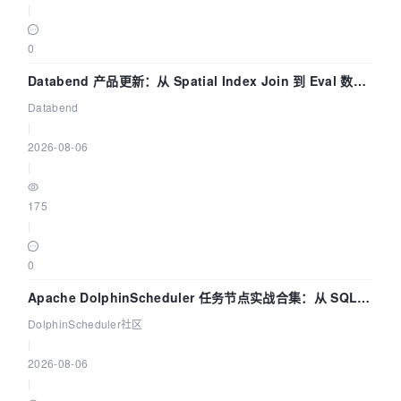
|
0
Databend 产品更新：从 Spatial Index Join 到 Eval 数据
管道
Databend
|
2026-08-06
|
175
|
0
Apache DolphinScheduler 任务节点实战合集：从 SQL、
DataX 到 Spark、Flink 一次配置全打通
DolphinScheduler社区
|
2026-08-06
|