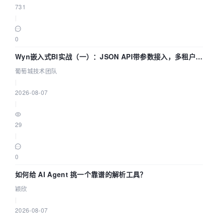
731
|
0
Wyn嵌入式BI实战（一）：JSON API带参数接入，多租户数
据源配置指南 | 葡萄城技术团队
葡萄城技术团队
|
2026-08-07
|
29
|
0
如何给 AI Agent 挑一个靠谱的解析工具？
颖欣
|
2026-08-07