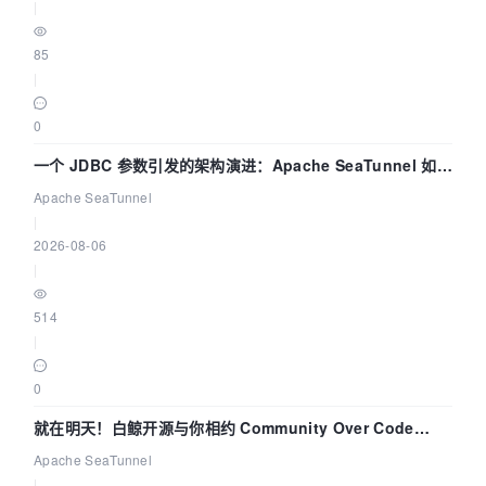
|
85
|
0
一个 JDBC 参数引发的架构演进：Apache SeaTunnel 如何
解决数据同步中的“定时 Flush”难题
Apache SeaTunnel
|
2026-08-06
|
514
|
0
就在明天！白鲸开源与你相约 Community Over Code
Asia 2026 主题演讲！
Apache SeaTunnel
|