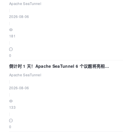
Apache SeaTunnel
|
2026-08-06
|
181
|
0
倒计时 1 天！Apache SeaTunnel 6 个议题将亮相
Community Over Code Asia 2026
Apache SeaTunnel
|
2026-08-06
|
133
|
0