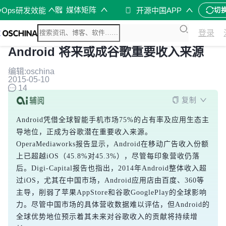
媒体矩阵
vOps研发效能
开源中国APP
切
登录
Android 将来或成谷歌重要收入来源
编辑:oschina
2015-05-10
14
复制
Android凭借全球智能手机市场75%的占有率及应用生态主
导地位，正成为谷歌潜在重要收入来源。
OperaMediaworks报告显示，Android在移动广告收入份额
上已超越iOS（45.8%对45.3%），尽管每印象营收仍落
后。Digi-Capital报告也指出，2014年Android整体收入超
过iOS，尤其在中国市场，Android应用店由百度、360等
主导，削弱了苹果AppStore和谷歌GooglePlay的全球影响
力。尽管中国市场的具体营收数据难以评估，但Android的
全球优势地位预示着其未来对谷歌收入的贡献将持续增