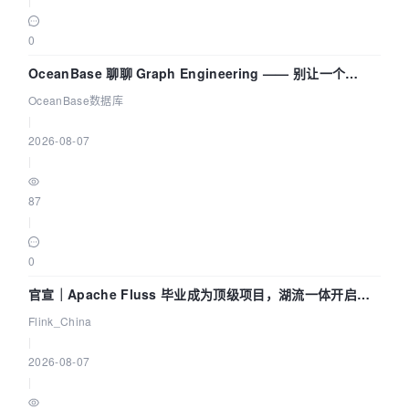
0
OceanBase 聊聊 Graph Engineering —— 别让一个
Agent 既当运动员又
OceanBase数据库
|
2026-08-07
|
87
|
0
官宣｜Apache Fluss 毕业成为顶级项目，湖流一体开启
Agentic Lake 全面实时化时代
Flink_China
|
2026-08-07
|