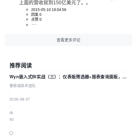
上面的营收就到150亿美元了。。
2015-05-10 19:04:56
回复 0
点赞 0
查看更多评论
推荐阅读
Wyn嵌入式BI实战（三）：仪表板筛选器+报表查询面板，参
数联动全闭环
葡萄城技术团队
|
2026-08-07
|
40
|