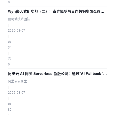
0
Wyn嵌入式BI实战（二）：直连模型与直连数据集怎么选，
参数为什么不生效？| 葡萄城技术团队
葡萄城技术团队
|
2026-08-07
|
34
|
0
阿里云 AI 网关 Serverless 新版公测：通过“AI Fallback”与
拓扑可视化构建 AI 流量治理底座
阿里云云原生
|
2026-08-07
|
80
|