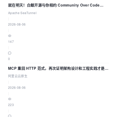
就在明天！白鲸开源与你相约 Community Over Code
Asia 2026 主题演讲！
Apache SeaTunnel
|
2026-08-06
|
147
|
0
MCP 重回 HTTP 范式，再次证明架构设计和工程实践才是稀
缺资源
阿里云云原生
|
2026-08-06
|
223
|