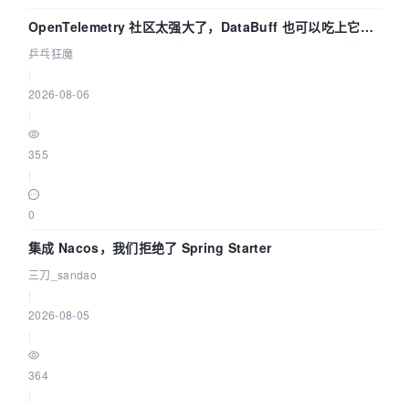
OpenTelemetry 社区太强大了，DataBuff 也可以吃上它的
eBPF 链路了
乒乓狂魔
|
2026-08-06
|
355
|
0
集成 Nacos，我们拒绝了 Spring Starter
三刀_sandao
|
2026-08-05
|
364
|