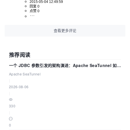
2015-05-04 12:49:59
回复 0
点赞 0
查看更多评论
推荐阅读
一个 JDBC 参数引发的架构演进：Apache SeaTunnel 如何
解决数据同步中的“定时 Flush”难题
Apache SeaTunnel
|
2026-08-06
|
330
|
0