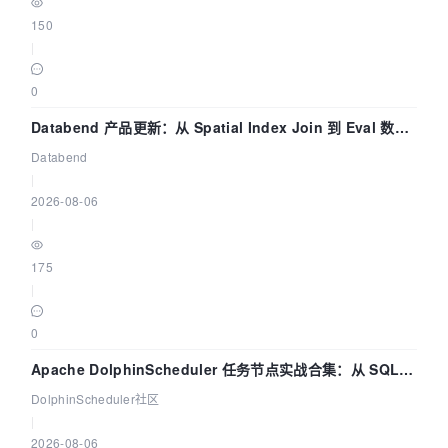
150
|
0
Databend 产品更新：从 Spatial Index Join 到 Eval 数据
管道
Databend
|
2026-08-06
|
175
|
0
Apache DolphinScheduler 任务节点实战合集：从 SQL、
DataX 到 Spark、Flink 一次配置全打通
DolphinScheduler社区
|
2026-08-06