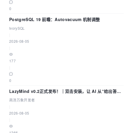
0
PostgreSQL 19 前瞻：Autovacuum 机制调整
IvorySQL
|
2026-08-05
|
177
|
0
LazyMind v0.2正式发布！｜双击安装，让 AI 从“给出答案”
走到“完成交付”
商汤万象开发者
|
2026-08-05
|
1266