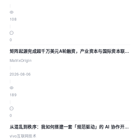
|
108
|
0
矩阵起源完成超千万美元A轮融资，产业资本与国际资本联手
押注企业级AI基础设施赛道
MatrixOrigin
|
2026-08-06
|
189
|
0
从混乱到秩序：我如何搭建一套「规范驱动」的 AI 协作开发
体系
vivo互联网技术