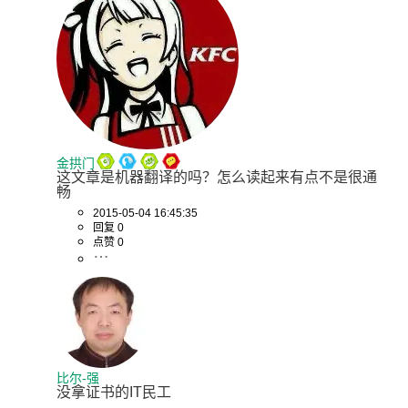
金拱门
这文章是机器翻译的吗？怎么读起来有点不是很通
畅
2015-05-04 16:45:35
回复 0
点赞 0
比尔-强
没拿证书的IT民工