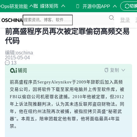
媒体矩阵
vOps研发效能
开源中国APP
切
登录
前高盛程序员再次被定罪偷窃高频交易
代码
编辑:oschina
2015-05-04
13
复制
前高盛程序员SergeyAleynikov于2009年辞职后加入高频
交易公司，因将软件下载至家用电脑并上传至软件库，被
FBI以偷窃公司机密罪名逮捕。2010年他被定罪，但2012
年上诉法院推翻判决，认为其未违反联邦盗窃财物法。同
年，他在纽约州法院再次被捕，被指控拷贝高盛“秘密武
器”。本周五，陪审团裁定他有罪，他将面临最高4年监
禁。