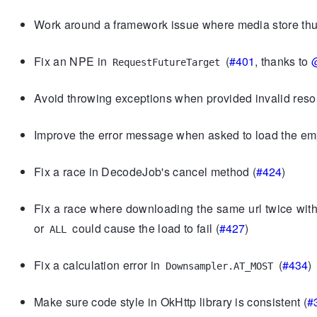
Work around a framework issue where media store thum
Fix an NPE in
(
#401
, thanks to
@
RequestFutureTarget
Avoid throwing exceptions when provided invalid resou
Improve the error message when asked to load the emp
Fix a race in DecodeJob's cancel method (
#424
)
Fix a race where downloading the same url twice with
or
could cause the load to fail (
#427
)
ALL
Fix a calculation error in
(
#434
)
Downsampler.AT_MOST
Make sure code style in OkHttp library is consistent (
#