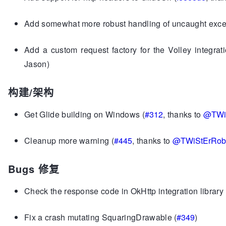
Add somewhat more robust handling of uncaught exce
Add a custom request factory for the Volley integratio
Jason)
构建/架构
Get Glide building on Windows (
#312
, thanks to
@TWi
Cleanup more warning (
#445
, thanks to
@TWiStErRob
Bugs 修复
Check the response code in OkHttp integration library 
Fix a crash mutating SquaringDrawable (
#349
)