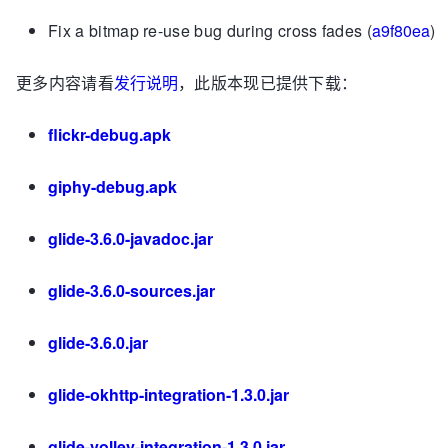
Fix a bitmap re-use bug during cross fades (
a9f80ea
)
更多内容请看
发行说明
，此版本现已提供下载：
flickr-debug.apk
giphy-debug.apk
glide-3.6.0-javadoc.jar
glide-3.6.0-sources.jar
glide-3.6.0.jar
glide-okhttp-integration-1.3.0.jar
glide-volley-integration-1.3.0.jar