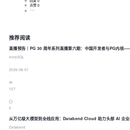
回复 0
点赞 0
推荐阅读
直播预告｜PG 30 周年系列直播第六期：中国开发者与PG内核
么？
IvorySQL
|
2026-08-07
|
127
|
0
从万亿级大模型到全线应用：Databend Cloud 助力头部 AI 企业
Databend