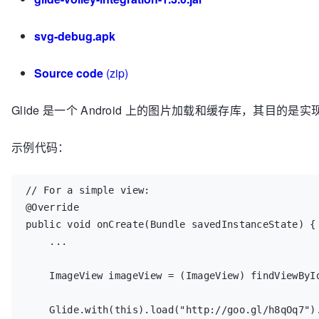
svg-debug.apk
Source code
(zip)
Glide 是一个 Android 上的图片加载和缓存库，其目的
示例代码：
// For a simple view:

@Override

public void onCreate(Bundle savedInstanceState) {

    ...

    ImageView imageView = (ImageView) findViewById
    Glide.with(this).load("http://goo.gl/h8qOq7").