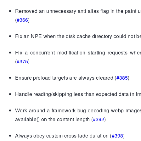
Removed an unnecessary anti alias flag in the paint u
(
#366
)
Fix an NPE when the disk cache directory could not be
Fix a concurrent modification starting requests whe
(
#375
)
Ensure preload targets are always cleared (
#385
)
Handle reading/skipping less than expected data in 
Work around a framework bug decoding webp images
available() on the content length (
#392
)
Always obey custom cross fade duration (
#398
)