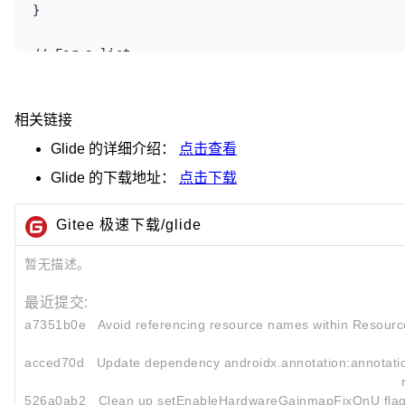
}

// For a list:

@Override

public View getView(int position, View recycled, V
    final ImageView myImageView;

相关链接
    if (recycled == null) {

Glide
的详细介绍：
点击查看
        myImageView = (ImageView) inflater.inflate
Glide
的下载地址：
点击下载
                container, false);

    } else {

Gitee 极速下载/glide
        myImageView = (ImageView) recycled;

    }

暂无描述。
    String url = myUrls.get(position);

最近提交:
a7351b0e
Avoid referencing resource names within Resour
    Glide.with(myFragment)

        .load(url)

acced70d
Update dependency androidx.annotation:annotatio
        .centerCrop()

526a0ab2
        .placeholder(R.drawable.loading_spinner)

Clean up setEnableHardwareGainmapFixOnU fla