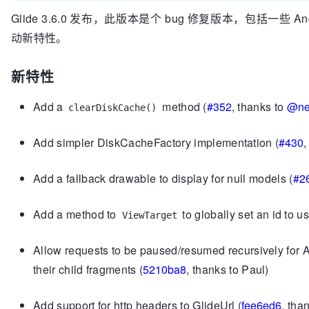
Glide 3.6.0 发布，此版本是个 bug 修复版本，包括一些 
动新特性。
新特性
Add a
method (
#352
, thanks to
@ne
clearDiskCache()
Add simpler DiskCacheFactory implementation (
#430
,
Add a fallback drawable to display for null models (
#2
Add a method to
to globally set an id to u
ViewTarget
Allow requests to be paused/resumed recursively for A
their child fragments (
5210ba8
, thanks to Paul)
Add support for http headers to GlideUrl (
fee6ed6
, tha