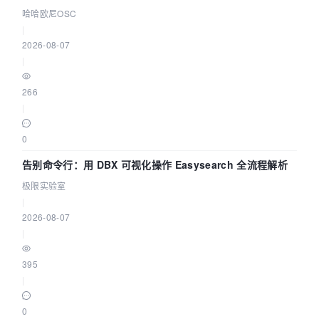
智能 Agent 应用
哈哈欧尼OSC
|
2026-08-07
|
266
|
0
告别命令行：用 DBX 可视化操作 Easysearch 全流程解析
极限实验室
|
2026-08-07
|
395
|
0