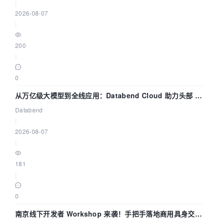
|
2026-08-07
|
200
|
0
从万亿级大模型到全线应用：Databend Cloud 助力头部 AI
企业构建全链路 Trace 数据管道
Databend
|
2026-08-07
|
181
|
0
南京线下开发者 Workshop 来袭！手把手落地商用具身交互