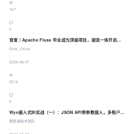
167
|
0
官宣｜Apache Fluss 毕业成为顶级项目，湖流一体开启
Agentic Lake 全面实时化时代
Flink_China
|
2026-08-07
|
2314
|
0
Wyn嵌入式BI实战（一）：JSON API带参数接入，多租户数
据源配置指南 | 葡萄城技术团队
葡萄城技术团队
|