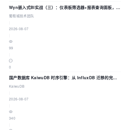
Wyn嵌入式BI实战（三）：仪表板筛选器+报表查询面板，参
数联动全闭环
葡萄城技术团队
|
2026-08-07
|
99
|
0
国产数据库 KaiwuDB 时序引擎：从 InfluxDB 迁移的完整
技术路径
KaiwuDB
|
2026-08-07
|
340
|