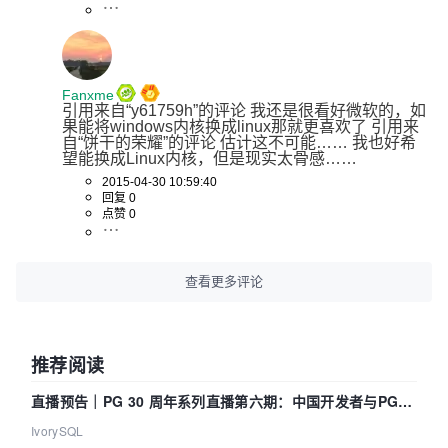
Fanxme
引用来自“y61759h”的评论 我还是很看好微软的，如
果能将windows内核换成linux那就更喜欢了 引用来
自“饼干的荣耀”的评论 估计这不可能…… 我也好希
望能换成Linux内核，但是现实太骨感……
2015-04-30 10:59:40
回复 0
点赞 0
查看更多评论
推荐阅读
直播预告｜PG 30 周年系列直播第六期：中国开发者与PG内
核——我们改得动吗？我们贡献了什么？
IvorySQL