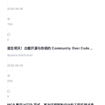
|
2026-08-06
|
769
|
0
就在明天！白鲸开源与你相约 Community Over Code
Asia 2026 主题演讲！
Apache SeaTunnel
|
2026-08-06
|
208
|
0
MCP 重回 HTTP 范式，再次证明架构设计和工程实践才是稀