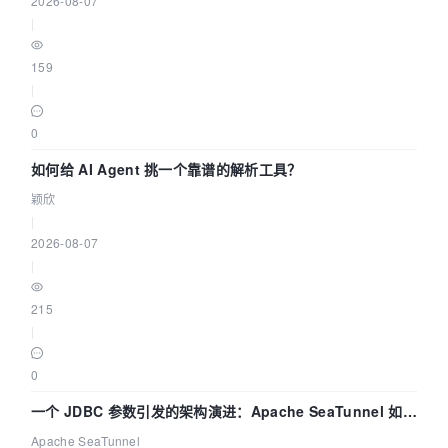
2026-08-07
|
159
|
0
如何给 AI Agent 挑一个靠谱的解析工具？
颖欣
|
2026-08-07
|
215
|
0
一个 JDBC 参数引发的架构演进：Apache SeaTunnel 如何
解决数据同步中的“定时 Flush”难题
Apache SeaTunnel