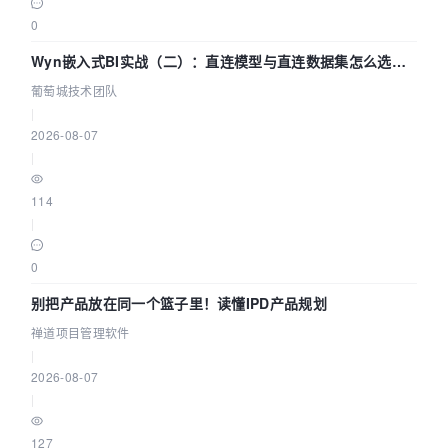
0
Wyn嵌入式BI实战（二）：直连模型与直连数据集怎么选，
参数为什么不生效？| 葡萄城技术团队
葡萄城技术团队
|
2026-08-07
|
114
|
0
别把产品放在同一个篮子里！读懂IPD产品规划
禅道项目管理软件
|
2026-08-07
|
127