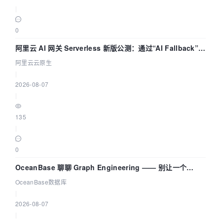
|
0
阿里云 AI 网关 Serverless 新版公测：通过“AI Fallback”与
拓扑可视化构建 AI 流量治理底座
阿里云云原生
|
2026-08-07
|
135
|
0
OceanBase 聊聊 Graph Engineering —— 别让一个
Agent 既当运动员又
OceanBase数据库
|
2026-08-07
|