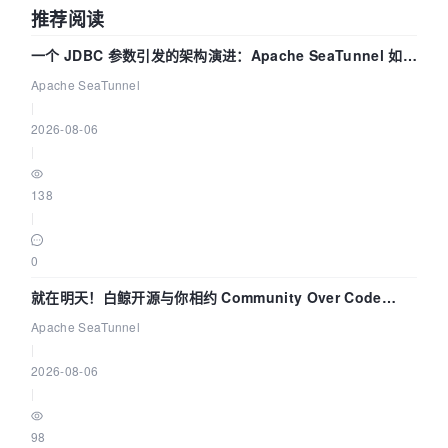
推荐阅读
一个 JDBC 参数引发的架构演进：Apache SeaTunnel 如何
解决数据同步中的“定时 Flush”难题
Apache SeaTunnel
|
2026-08-06
|
138
|
0
就在明天！白鲸开源与你相约 Community Over Code
Asia 2026 主题演讲！
Apache SeaTunnel
|
2026-08-06
|
98