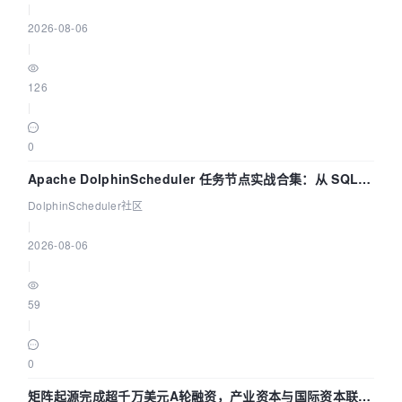
|
2026-08-06
|
126
|
0
Apache DolphinScheduler 任务节点实战合集：从 SQL、
DataX 到 Spark、Flink 一次配置全打通
DolphinScheduler社区
|
2026-08-06
|
59
|
0
矩阵起源完成超千万美元A轮融资，产业资本与国际资本联手