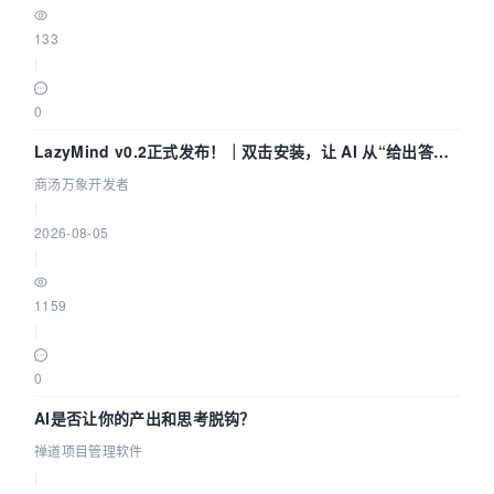
133
|
0
LazyMind v0.2正式发布！｜双击安装，让 AI 从“给出答案”
走到“完成交付”
商汤万象开发者
|
2026-08-05
|
1159
|
0
AI是否让你的产出和思考脱钩？
禅道项目管理软件
|