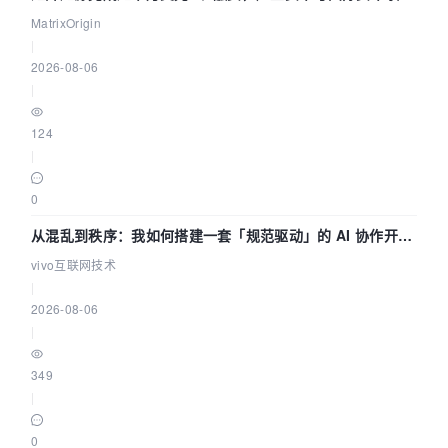
押注企业级AI基础设施赛道
MatrixOrigin
|
2026-08-06
|
124
|
0
从混乱到秩序：我如何搭建一套「规范驱动」的 AI 协作开发
体系
vivo互联网技术
|
2026-08-06
|
349
|
0