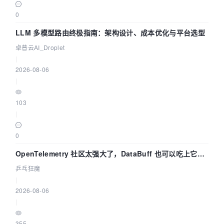
0
LLM 多模型路由终极指南：架构设计、成本优化与平台选型
卓普云AI_Droplet
|
2026-08-06
|
103
|
0
OpenTelemetry 社区太强大了，DataBuff 也可以吃上它的
eBPF 链路了
乒乓狂魔
|
2026-08-06
|
355