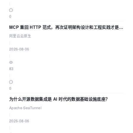
|
0
MCP 重回 HTTP 范式，再次证明架构设计和工程实践才是稀
缺资源
阿里云云原生
|
2026-08-06
|
83
|
0
为什么开源数据集成是 AI 时代的数据基础设施底座？
Apache SeaTunnel
|
2026-08-06
|