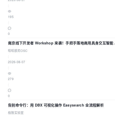
|
195
|
0
南京线下开发者 Workshop 来袭！手把手落地商用具身交互智能 A
用
哈哈欧尼OSC
|
2026-08-07
|
279
|
0
告别命令行：用 DBX 可视化操作 Easysearch 全流程解析
极限实验室