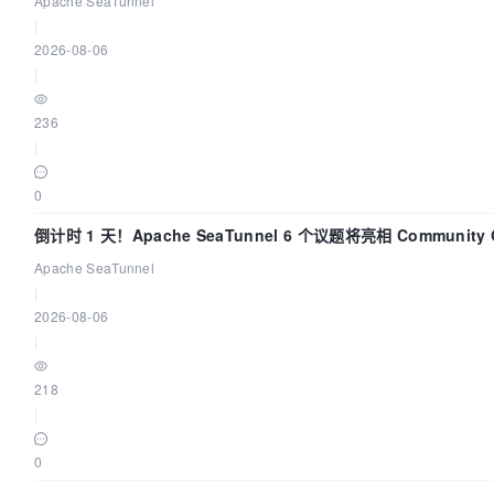
Apache SeaTunnel
|
2026-08-06
|
236
|
0
倒计时 1 天！Apache SeaTunnel 6 个议题将亮相 Community 
Code Asia 2026
Apache SeaTunnel
|
2026-08-06
|
218
|
0