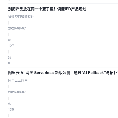
别把产品放在同一个篮子里！读懂IPD产品规划
禅道项目管理软件
|
2026-08-07
|
127
|
0
阿里云 AI 网关 Serverless 新版公测：通过“AI Fallback”与
AI 流量治理底座
阿里云云原生
|
2026-08-07
|
135
|