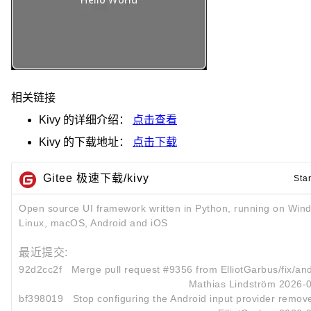
相关链接
Kivy
的详细介绍：
点击查看
Kivy
的下载地址：
点击下载
Gitee 极速下载/kivy
Sta
Open source UI framework written in Python, running on Win
Linux, macOS, Android and iOS
最近提交:
92d2cc2f
Merge pull request #9356 from ElliotGarbus/fix/and
Mathias Lindström
2026-0
bf398019
Stop configuring the Android input provider remove