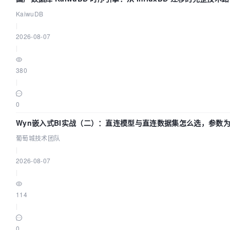
KaiwuDB
|
2026-08-07
|
380
|
0
Wyn嵌入式BI实战（二）：直连模型与直连数据集怎么选，参数
效？| 葡萄城技术团队
葡萄城技术团队
|
2026-08-07
|
114
|
0