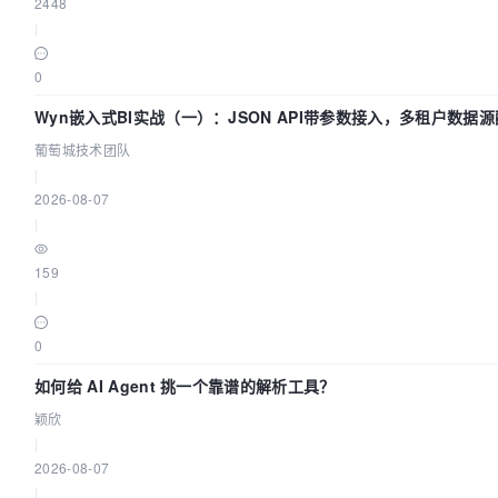
2448
|
0
Wyn嵌入式BI实战（一）：JSON API带参数接入，多租户数据源
葡萄城技术团队
葡萄城技术团队
|
2026-08-07
|
159
|
0
如何给 AI Agent 挑一个靠谱的解析工具？
颖欣
|
2026-08-07
|