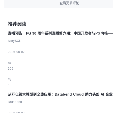
查看更多评论
推荐阅读
直播预告｜PG 30 周年系列直播第六期：中国开发者与PG内核—
动吗？我们贡献了什么？
IvorySQL
|
2026-08-07
|
209
|
0
从万亿级大模型到全线应用：Databend Cloud 助力头部 AI 
Trace 数据管道
Databend
|
2026-08-07