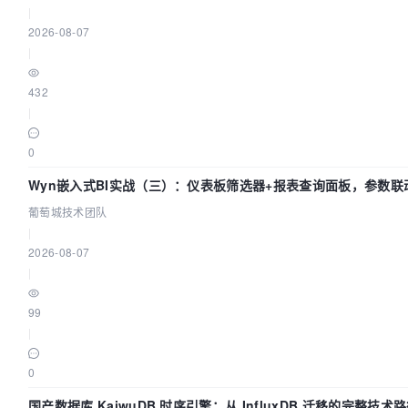
|
2026-08-07
|
432
|
0
Wyn嵌入式BI实战（三）：仪表板筛选器+报表查询面板，参数联
葡萄城技术团队
|
2026-08-07
|
99
|
0
国产数据库 KaiwuDB 时序引擎：从 InfluxDB 迁移的完整技术