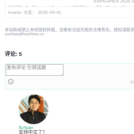
ElliotGarbus
2026-0
71407bc1
Merge pull request #9355 from ElliotGarbus/thorvg
master 分支：
2026-08-01
Mathias Lindström
2026-0
本站新闻禁止未经授权转载，违者依法追究相关法律责任。授权请联
oscbianji#oschina.cn
评论: 5
0/
XuYuan
支持中文了？