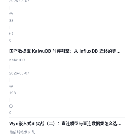
2026-08-07
|
88
|
0
国产数据库 KaiwuDB 时序引擎：从 InfluxDB 迁移的完整
技术路径
KaiwuDB
|
2026-08-07
|
198
|
0
Wyn嵌入式BI实战（二）：直连模型与直连数据集怎么选，
参数为什么不生效？| 葡萄城技术团队
葡萄城技术团队