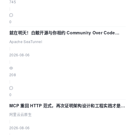
745
|
0
就在明天！白鲸开源与你相约 Community Over Code
Asia 2026 主题演讲！
Apache SeaTunnel
|
2026-08-06
|
208
|
0
MCP 重回 HTTP 范式，再次证明架构设计和工程实践才是稀
缺资源
阿里云云原生
|
2026-08-06
|