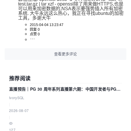
test.tar.gz | tar xzf - openssl除了用来做HTTPS,也是
可以用来加密数据的,NSA表示要强势插入所有加密
系统. 大牛永远这么热心，我正在寻找ubuntu的加密
工具，多谢大牛
2015-04-04 13:23:47
回复 0
点赞 0
查看更多评论
推荐阅读
直播预告｜PG 30 周年系列直播第六期：中国开发者与PG内
核——我们改得动吗？我们贡献了什么？
IvorySQL
|
2026-08-07
|
127