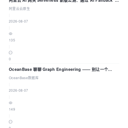
拓扑可视化构建 AI 流量治理底座
阿里云云原生
|
2026-08-07
|
135
|
0
OceanBase 聊聊 Graph Engineering —— 别让一个
Agent 既当运动员又
OceanBase数据库
|
2026-08-07
|
149
|
0