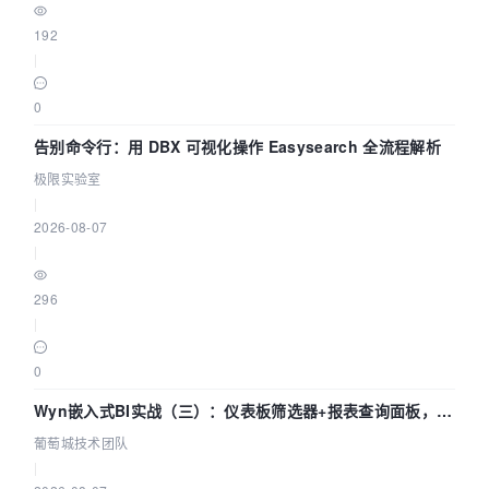
192
|
0
告别命令行：用 DBX 可视化操作 Easysearch 全流程解析
极限实验室
|
2026-08-07
|
296
|
0
Wyn嵌入式BI实战（三）：仪表板筛选器+报表查询面板，参
数联动全闭环
葡萄城技术团队
|