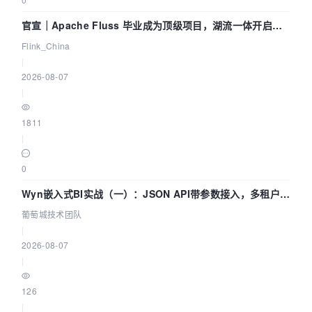
官宣｜Apache Fluss 毕业成为顶级项目，湖流一体开启
Agentic Lake 全面实时化时代
Flink_China
|
2026-08-07
|
1811
|
0
Wyn嵌入式BI实战（一）：JSON API带参数接入，多租户数
据源配置指南 | 葡萄城技术团队
葡萄城技术团队
|
2026-08-07
|
126
|