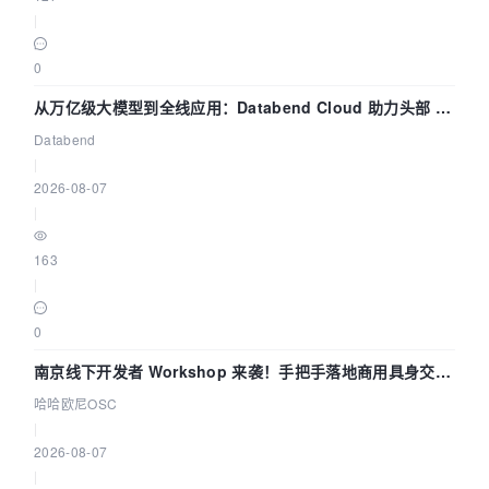
|
0
从万亿级大模型到全线应用：Databend Cloud 助力头部 AI
企业构建全链路 Trace 数据管道
Databend
|
2026-08-07
|
163
|
0
南京线下开发者 Workshop 来袭！手把手落地商用具身交互
智能 Agent 应用
哈哈欧尼OSC
|
2026-08-07
|