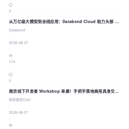
0
从万亿级大模型到全线应用：Databend Cloud 助力头部 AI
企业构建全链路 Trace 数据管道
Databend
|
2026-08-07
|
174
|
0
南京线下开发者 Workshop 来袭！手把手落地商用具身交互
智能 Agent 应用
哈哈欧尼OSC
|
2026-08-07
|