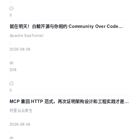
|
0
就在明天！白鲸开源与你相约 Community Over Code
Asia 2026 主题演讲！
Apache SeaTunnel
|
2026-08-06
|
208
|
0
MCP 重回 HTTP 范式，再次证明架构设计和工程实践才是稀
缺资源
阿里云云原生
|
2026-08-06
|