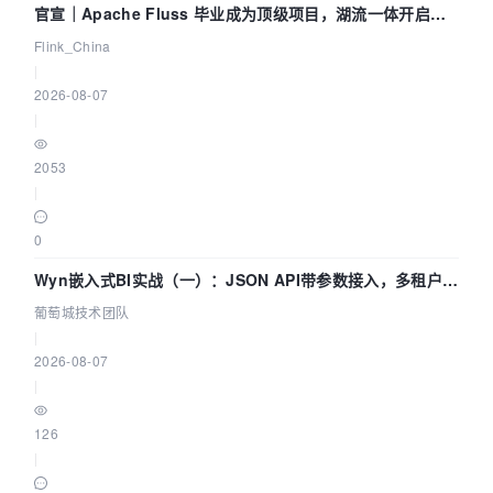
官宣｜Apache Fluss 毕业成为顶级项目，湖流一体开启
Agentic Lake 全面实时化时代
Flink_China
|
2026-08-07
|
2053
|
0
Wyn嵌入式BI实战（一）：JSON API带参数接入，多租户数
据源配置指南 | 葡萄城技术团队
葡萄城技术团队
|
2026-08-07
|
126
|