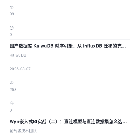
99
|
0
国产数据库 KaiwuDB 时序引擎：从 InfluxDB 迁移的完整
技术路径
KaiwuDB
|
2026-08-07
|
258
|
0
Wyn嵌入式BI实战（二）：直连模型与直连数据集怎么选，
参数为什么不生效？| 葡萄城技术团队
葡萄城技术团队
|