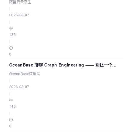
拓扑可视化构建 AI 流量治理底座
阿里云云原生
|
2026-08-07
|
135
|
0
OceanBase 聊聊 Graph Engineering —— 别让一个
Agent 既当运动员又
OceanBase数据库
|
2026-08-07
|
149
|
0