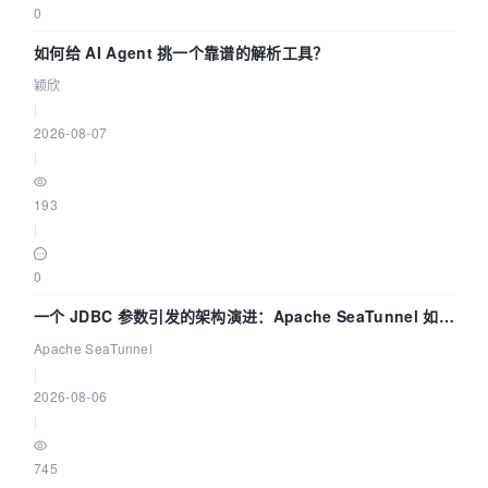
0
如何给 AI Agent 挑一个靠谱的解析工具？
颖欣
|
2026-08-07
|
193
|
0
一个 JDBC 参数引发的架构演进：Apache SeaTunnel 如何
解决数据同步中的“定时 Flush”难题
Apache SeaTunnel
|
2026-08-06
|
745