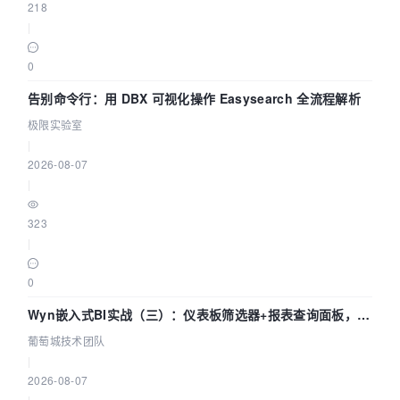
218
|
0
告别命令行：用 DBX 可视化操作 Easysearch 全流程解析
极限实验室
|
2026-08-07
|
323
|
0
Wyn嵌入式BI实战（三）：仪表板筛选器+报表查询面板，参
数联动全闭环
葡萄城技术团队
|
2026-08-07
|