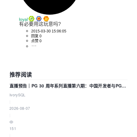
loyal
有必要用这玩意吗?
2015-03-30 15:06:05
回复 0
点赞 0
推荐阅读
直播预告｜PG 30 周年系列直播第六期：中国开发者与PG内
核——我们改得动吗？我们贡献了什么？
IvorySQL
|
2026-08-07
|
151
|