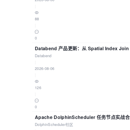
|
88
|
0
Databend 产品更新：从 Spatial Index Joi
Databend
|
2026-08-06
|
126
|
0
Apache DolphinScheduler 任务节点实
DolphinScheduler社区