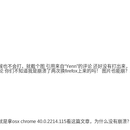
的时候也不会打，就截个图 引用来自“Yenn”的评论 还好没有打出
td”的评论 你们不知道我是崩溃了两次换firefox上来的吗！ 图片也能崩
拿osx chrome 40.0.2214.115看这篇文章，为什么