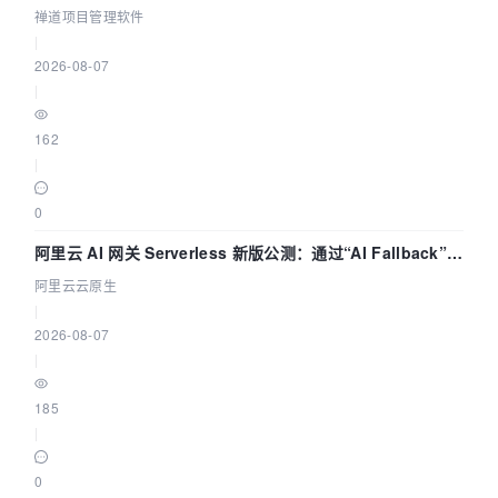
禅道项目管理软件
|
2026-08-07
|
162
|
0
阿里云 AI 网关 Serverless 新版公测：通过“AI Fallback”与
拓扑可视化构建 AI 流量治理底座
阿里云云原生
|
2026-08-07
|
185
|
0