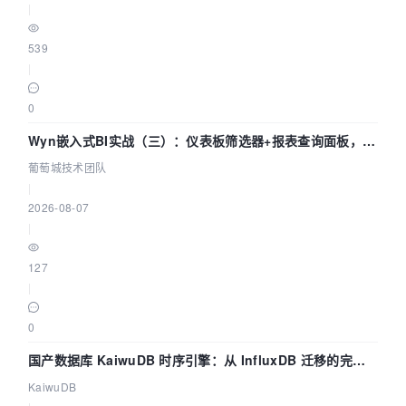
|
539
|
0
Wyn嵌入式BI实战（三）：仪表板筛选器+报表查询面板，参
数联动全闭环
葡萄城技术团队
|
2026-08-07
|
127
|
0
国产数据库 KaiwuDB 时序引擎：从 InfluxDB 迁移的完整
技术路径
KaiwuDB