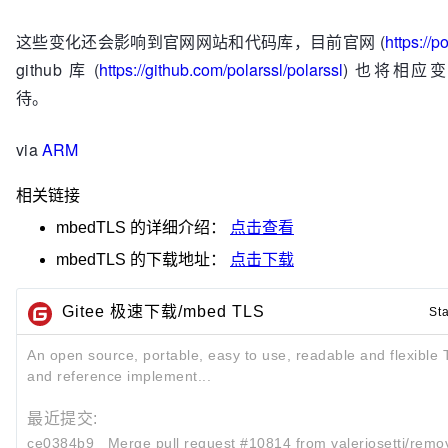
这些变化还会影响到官网网站和代码库，目前官网 (
https://p
github 库 (
https://github.com/polarssl/polarssl
) 也将相应
待。
via
ARM
相关链接
mbedTLS
的详细介绍：
点击查看
mbedTLS
的下载地址：
点击下载
Gitee 极速下载/mbed TLS
St
An open source, portable, easy to use, readable and flexible T
and reference implement...
最近提交:
ce0384b9
Merge pull request #10814 from valeriosetti/rem