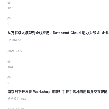
127
|
0
从万亿级大模型到全线应用：Databend Cloud 助力头部 AI 
Trace 数据管道
Databend
|
2026-08-07
|
163
|
0
南京线下开发者 Workshop 来袭！手把手落地商用具身交互智能 A
哈哈欧尼OSC
|