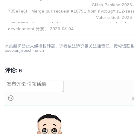
Gilles Peskine
2026-
795e7e6f
Merge pull request #10791 from nvxbug/tls12-sessi
Valerio Setti
2026-
c8242633
library: ssl_tls: replace wrong usage of mbedtls_p
development 分支：
2026-08-04
Valerio Setti
2026-
本站新闻禁止未经授权转载，违者依法追究相关法律责任。授权请联
oscbianji#oschina.cn
评论: 6
0