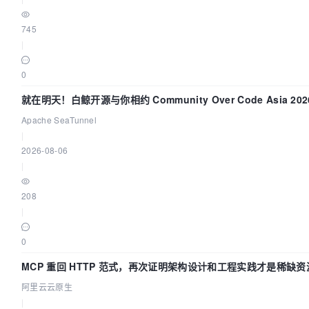
745
|
0
就在明天！白鲸开源与你相约 Community Over Code Asia 20
讲！
Apache SeaTunnel
|
2026-08-06
|
208
|
0
MCP 重回 HTTP 范式，再次证明架构设计和工程实践才是稀缺资
阿里云云原生
|