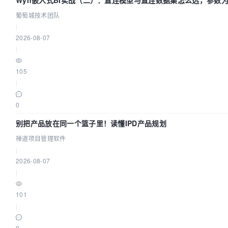
Wyn嵌入式BI实战（二）：直连模型与直连数据集怎么选，参数
效？| 葡萄城技术团队
葡萄城技术团队
|
2026-08-07
|
105
|
0
别把产品放在同一个篮子里！读懂IPD产品规划
禅道项目管理软件
|
2026-08-07
|
101
|
0