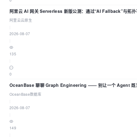
阿里云 AI 网关 Serverless 新版公测：通过“AI Fallback”与
AI 流量治理底座
阿里云云原生
|
2026-08-07
|
135
|
0
OceanBase 聊聊 Graph Engineering —— 别让一个 Agen
OceanBase数据库
|
2026-08-07
|
149
|