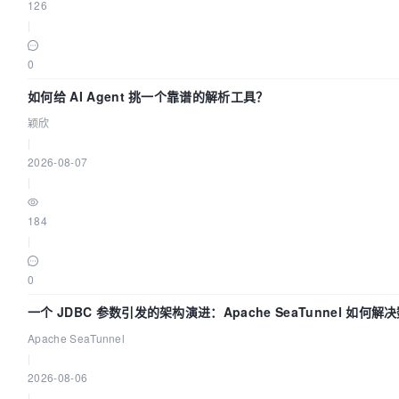
126
|
0
如何给 AI Agent 挑一个靠谱的解析工具？
颖欣
|
2026-08-07
|
184
|
0
一个 JDBC 参数引发的架构演进：Apache SeaTunnel 如何
的“定时 Flush”难题
Apache SeaTunnel
|
2026-08-06
|