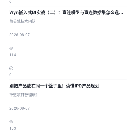
0
Wyn嵌入式BI实战（二）：直连模型与直连数据集怎么选，
参数为什么不生效？| 葡萄城技术团队
葡萄城技术团队
|
2026-08-07
|
114
|
0
别把产品放在同一个篮子里！读懂IPD产品规划
禅道项目管理软件
|
2026-08-07
|
153
|