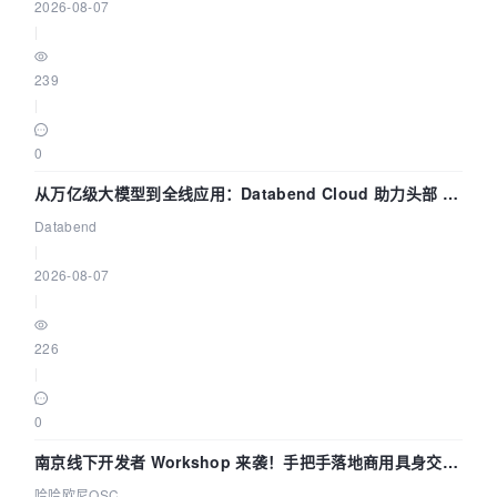
2026-08-07
|
239
|
0
从万亿级大模型到全线应用：Databend Cloud 助力头部 AI
企业构建全链路 Trace 数据管道
Databend
|
2026-08-07
|
226
|
0
南京线下开发者 Workshop 来袭！手把手落地商用具身交互
智能 Agent 应用
哈哈欧尼OSC