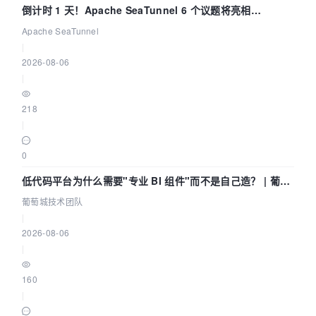
倒计时 1 天！Apache SeaTunnel 6 个议题将亮相
Community Over Code Asia 2026
Apache SeaTunnel
|
2026-08-06
|
218
|
0
低代码平台为什么需要"专业 BI 组件"而不是自己造？ | 葡萄
城技术团队
葡萄城技术团队
|
2026-08-06
|
160
|