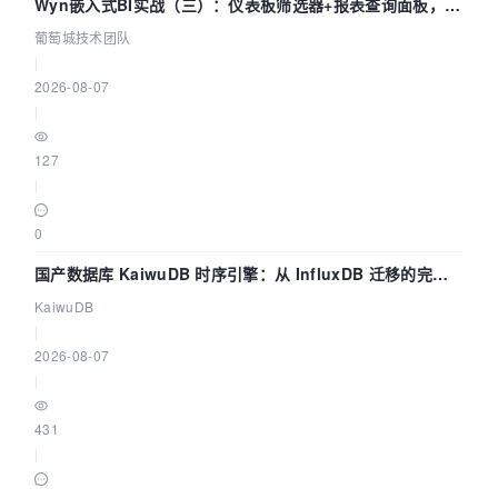
Wyn嵌入式BI实战（三）：仪表板筛选器+报表查询面板，参
数联动全闭环
葡萄城技术团队
|
2026-08-07
|
127
|
0
国产数据库 KaiwuDB 时序引擎：从 InfluxDB 迁移的完整
技术路径
KaiwuDB
|
2026-08-07
|
431
|