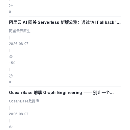
0
阿里云 AI 网关 Serverless 新版公测：通过“AI Fallback”与
拓扑可视化构建 AI 流量治理底座
阿里云云原生
|
2026-08-07
|
150
|
0
OceanBase 聊聊 Graph Engineering —— 别让一个
Agent 既当运动员又
OceanBase数据库
|
2026-08-07
|