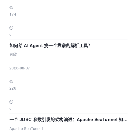
|
174
|
0
如何给 AI Agent 挑一个靠谱的解析工具？
颖欣
|
2026-08-07
|
226
|
0
一个 JDBC 参数引发的架构演进：Apache SeaTunnel 如何
解决数据同步中的“定时 Flush”难题
Apache SeaTunnel
|