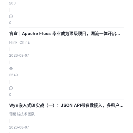
200
|
0
官宣｜Apache Fluss 毕业成为顶级项目，湖流一体开启
Agentic Lake 全面实时化时代
Flink_China
|
2026-08-07
|
2549
|
0
Wyn嵌入式BI实战（一）：JSON API带参数接入，多租户数
据源配置指南 | 葡萄城技术团队
葡萄城技术团队
|
2026-08-07