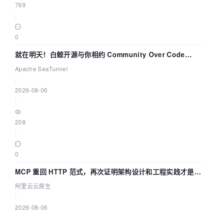
769
|
0
就在明天！白鲸开源与你相约 Community Over Code
Asia 2026 主题演讲！
Apache SeaTunnel
|
2026-08-06
|
208
|
0
MCP 重回 HTTP 范式，再次证明架构设计和工程实践才是稀
缺资源
阿里云云原生
|
2026-08-06