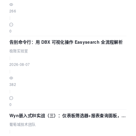
266
|
0
告别命令行：用 DBX 可视化操作 Easysearch 全流程解析
极限实验室
|
2026-08-07
|
382
|
0
Wyn嵌入式BI实战（三）：仪表板筛选器+报表查询面板，参
数联动全闭环
葡萄城技术团队
|