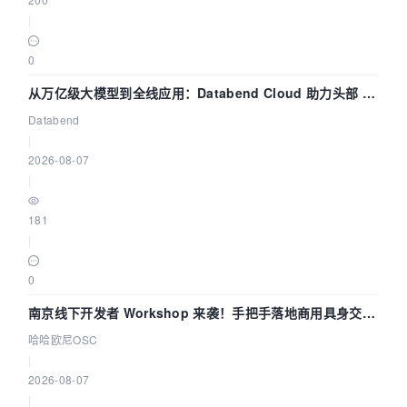
|
0
从万亿级大模型到全线应用：Databend Cloud 助力头部 AI
企业构建全链路 Trace 数据管道
Databend
|
2026-08-07
|
181
|
0
南京线下开发者 Workshop 来袭！手把手落地商用具身交互
智能 Agent 应用
哈哈欧尼OSC
|
2026-08-07
|