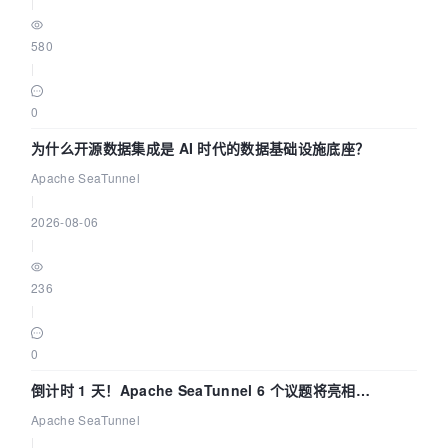
|
580
|
0
为什么开源数据集成是 AI 时代的数据基础设施底座？
Apache SeaTunnel
|
2026-08-06
|
236
|
0
倒计时 1 天！Apache SeaTunnel 6 个议题将亮相
Community Over Code Asia 2026
Apache SeaTunnel
|