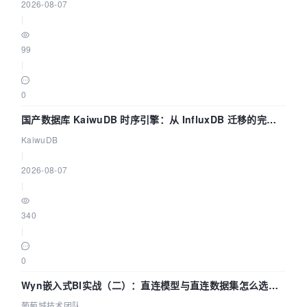
2026-08-07
|
99
|
0
国产数据库 KaiwuDB 时序引擎：从 InfluxDB 迁移的完整
技术路径
KaiwuDB
|
2026-08-07
|
340
|
0
Wyn嵌入式BI实战（二）：直连模型与直连数据集怎么选，
参数为什么不生效？| 葡萄城技术团队
葡萄城技术团队