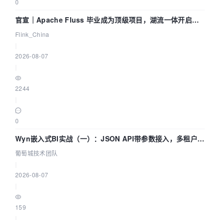
0
官宣｜Apache Fluss 毕业成为顶级项目，湖流一体开启
Agentic Lake 全面实时化时代
Flink_China
|
2026-08-07
|
2244
|
0
Wyn嵌入式BI实战（一）：JSON API带参数接入，多租户数
据源配置指南 | 葡萄城技术团队
葡萄城技术团队
|
2026-08-07
|
159
|