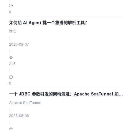
0
如何给 AI Agent 挑一个靠谱的解析工具？
颖欣
|
2026-08-07
|
215
|
0
一个 JDBC 参数引发的架构演进：Apache SeaTunnel 如何
解决数据同步中的“定时 Flush”难题
Apache SeaTunnel
|
2026-08-06
|