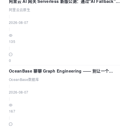
阿里云 AI 网关 Serverless 新版公测：通过“AI Fallback”与
拓扑可视化构建 AI 流量治理底座
阿里云云原生
|
2026-08-07
|
135
|
0
OceanBase 聊聊 Graph Engineering —— 别让一个
Agent 既当运动员又
OceanBase数据库
|
2026-08-07
|
167
|