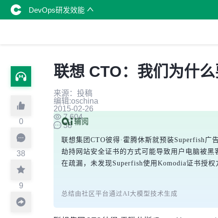
DevOps研发效能
联想 CTO：我们为什么要预
来源：投稿
编辑:oschina
2015-02-26
7,604
0
38
联想集团CTO彼得·霍腾休斯就预装Superfi
劫持网站安全证书的方式可能导致用户电脑被黑
38
在疏漏，未发现Superfish使用Komod
9
总结由社区平台通过AI大模型技术生成