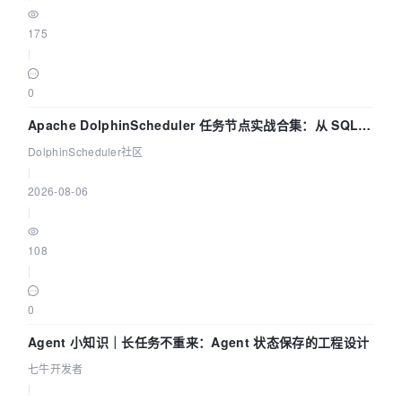
175
|
0
Apache DolphinScheduler 任务节点实战合集：从 SQL、
DataX 到 Spark、Flink 一次配置全打通
DolphinScheduler社区
|
2026-08-06
|
108
|
0
Agent 小知识｜长任务不重来：Agent 状态保存的工程设计
七牛开发者
|