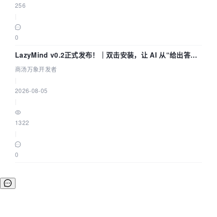
256
|
0
LazyMind v0.2正式发布！｜双击安装，让 AI 从“给出答案”
走到“完成交付”
商汤万象开发者
|
2026-08-05
|
1322
|
0