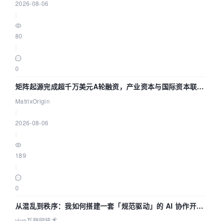
2026-08-06
|
80
|
0
矩阵起源完成超千万美元A轮融资，产业资本与国际资本联手
押注企业级AI基础设施赛道
MatrixOrigin
|
2026-08-06
|
189
|
0
从混乱到秩序：我如何搭建一套「规范驱动」的 AI 协作开发
体系
vivo互联网技术