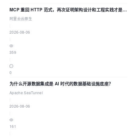
MCP 重回 HTTP 范式，再次证明架构设计和工程实践才是稀
缺资源
阿里云云原生
|
2026-08-06
|
359
|
0
为什么开源数据集成是 AI 时代的数据基础设施底座？
Apache SeaTunnel
|
2026-08-06
|
161
|