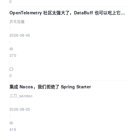
0
OpenTelemetry 社区太强大了，DataBuff 也可以吃上它的
eBPF 链路了
乒乓狂魔
|
2026-08-06
|
370
|
0
集成 Nacos，我们拒绝了 Spring Starter
三刀_sandao
|
2026-08-05
|
416
|