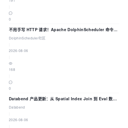
191
|
0
不用手写 HTTP 请求！Apache DolphinScheduler 命令行
dsctl 两分钟上手
DolphinScheduler社区
|
2026-08-06
|
168
|
0
Databend 产品更新：从 Spatial Index Join 到 Eval 数据
管道
Databend
|
2026-08-06
|