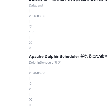
Databend
|
2026-08-06
|
126
|
0
Apache DolphinScheduler 任务节点实
DolphinScheduler社区
|
2026-08-06
|
26
|
0