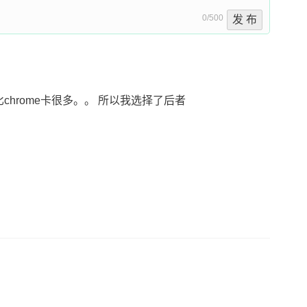
0/500
发 布
比chrome卡很多。。 所以我选择了后者