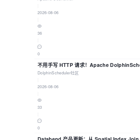
|
2026-08-06
|
36
|
0
不用手写 HTTP 请求！Apache DolphinSch
DolphinScheduler社区
|
2026-08-06
|
33
|
0
Databend 产品更新：从 Spatial Index Joi