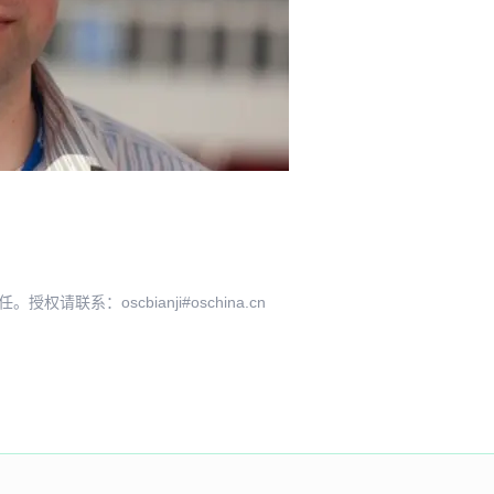
系：oscbianji#oschina.cn