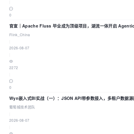
|
0
官宣｜Apache Fluss 毕业成为顶级项目，湖流一体开启 Agenti
代
Flink_China
|
2026-08-07
|
2272
|
0
Wyn嵌入式BI实战（一）：JSON API带参数接入，多租户数据源
术团队
葡萄城技术团队
|
2026-08-07
|