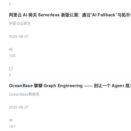
0
阿里云 AI 网关 Serverless 新版公测：通过“AI Fallback”与
治理底座
阿里云云原生
|
2026-08-07
|
135
|
0
OceanBase 聊聊 Graph Engineering —— 别让一个 Agen
OceanBase数据库
|
2026-08-07
|
167