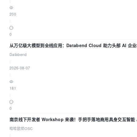
|
200
|
0
从万亿级大模型到全线应用：Databend Cloud 助力头部 AI 企业
据管道
Databend
|
2026-08-07
|
181
|
0
南京线下开发者 Workshop 来袭！手把手落地商用具身交互智能 A
哈哈欧尼OSC
|