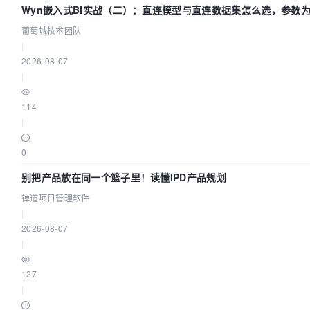
Wyn嵌入式BI实战（二）：直连模型与直连数据集怎么选，参数为
城技术团队
葡萄城技术团队
|
2026-08-07
|
114
|
0
别把产品放在同一个篮子里！读懂IPD产品规划
禅道项目管理软件
|
2026-08-07
|
127
|