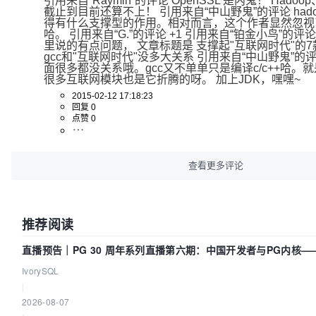
引用来自“Raymin”的评论 OpenSSL 是内鬼！ Hadoop
截止到目前还算不上！ 引用来自“中山野鬼”的评论 hadoop
得有什么支撑型的作用。相对而言，这个作者显然忽视了
哈。 引用来自“G.”的评论 +1 引用来自“铂金小鸟”的评论
里说的有点问题， 文章标题是 支撑起"互联网时代"的
gcc和"互联网时代"没多大关系 引用来自“中山野鬼”的
面很多都没关系哦。gcc又不单单只是编译c/c++哈。就是
很多互联网模块也是它折腾的呀。 加上JDK，嘿嘿~
2015-02-12 17:18:23
回复 0
点赞 0
查看更多评论
推荐阅读
直播预告｜PG 30 周年系列直播第六期：中国开发者与PG内核
们贡献了什么？
IvorySQL
|
2026-08-07