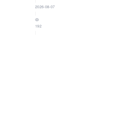
|
2026-08-07
|
192
|
0
告别命令行：用 DBX 可视化操作 Easysear
极限实验室
|
2026-08-07
|
270
|
0
Wyn嵌入式BI实战（三）：仪表板筛选器+