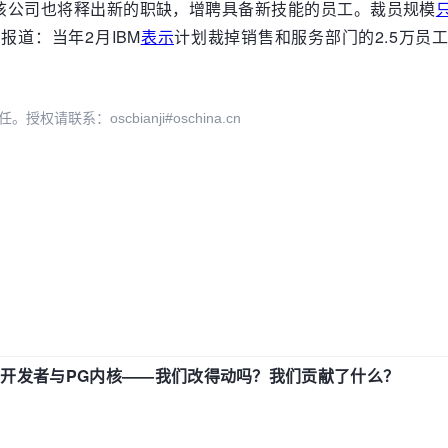
该公司也将释出新的职缺，增聘具备新技能的员工。裁员规模
报道：当年2月IBM
表示
计划裁掉销售和服务部门的2.5万员
系：oscbianji#oschina.cn
中国开发者与PG内核——我们改得动吗？我们贡献了什么？