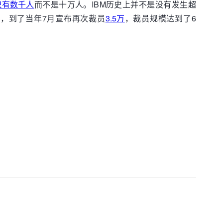
只有数千人
而不是十万人。IBM历史上并不是没有发生超
工，到了当年7月宣布再次裁员
3.5万
，裁员规模达到了6