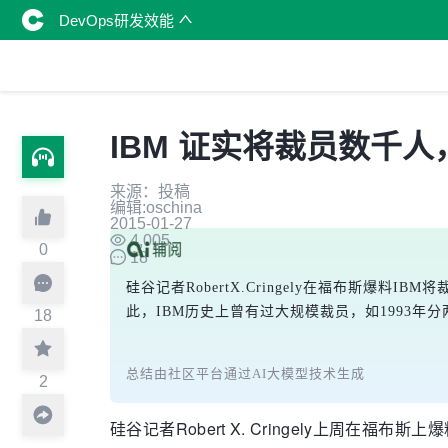
DevOps研发效能
IBM 证实将裁员数千
来源：投稿
编辑:oschina
2015-01-27
4,005
0
18
硅谷记者RobertX.Cringely在福布斯
此，IBM历史上曾有过大规模裁员，如1993
18
总结由社区平台通过AI大模型技术生成
2
硅谷记者Robert X. Cringely上周在福布斯