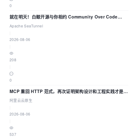
0
就在明天！白鲸开源与你相约 Community Over Code
Asia 2026 主题演讲！
Apache SeaTunnel
|
2026-08-06
|
208
|
0
MCP 重回 HTTP 范式，再次证明架构设计和工程实践才是稀
缺资源
阿里云云原生
|
2026-08-06
|
537