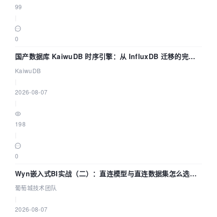
99
|
0
国产数据库 KaiwuDB 时序引擎：从 InfluxDB 迁移的完整
技术路径
KaiwuDB
|
2026-08-07
|
198
|
0
Wyn嵌入式BI实战（二）：直连模型与直连数据集怎么选，
参数为什么不生效？| 葡萄城技术团队
葡萄城技术团队
|
2026-08-07