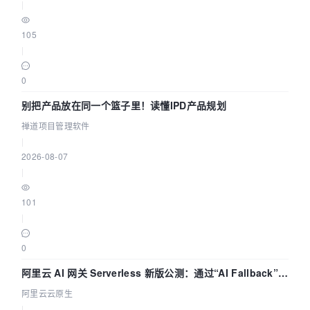
|
105
|
0
别把产品放在同一个篮子里！读懂IPD产品规划
禅道项目管理软件
|
2026-08-07
|
101
|
0
阿里云 AI 网关 Serverless 新版公测：通过“AI Fallback”与
拓扑可视化构建 AI 流量治理底座
阿里云云原生
|