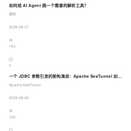
如何给 AI Agent 挑一个靠谱的解析工具？
颖欣
|
2026-08-07
|
193
|
0
一个 JDBC 参数引发的架构演进：Apache SeaTunnel 如何
解决数据同步中的“定时 Flush”难题
Apache SeaTunnel
|
2026-08-06
|
745
|