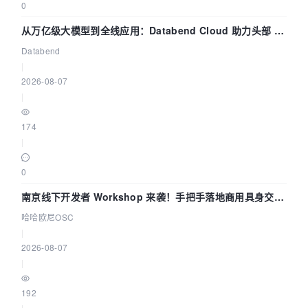
0
从万亿级大模型到全线应用：Databend Cloud 助力头部 AI
企业构建全链路 Trace 数据管道
Databend
|
2026-08-07
|
174
|
0
南京线下开发者 Workshop 来袭！手把手落地商用具身交互
智能 Agent 应用
哈哈欧尼OSC
|
2026-08-07
|
192
|