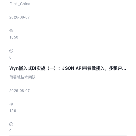
Agentic Lake 全面实时化时代
Flink_China
|
2026-08-07
|
1850
|
0
Wyn嵌入式BI实战（一）：JSON API带参数接入，多租户数
据源配置指南 | 葡萄城技术团队
葡萄城技术团队
|
2026-08-07
|
126
|
0