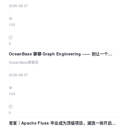
2026-08-07
|
135
|
0
OceanBase 聊聊 Graph Engineering —— 别让一个
Agent 既当运动员又
OceanBase数据库
|
2026-08-07
|
149
|
0
官宣｜Apache Fluss 毕业成为顶级项目，湖流一体开启