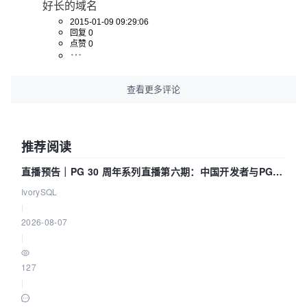
好长的域名
2015-01-09 09:29:06
回复 0
点赞 0
查看更多评论
推荐阅读
直播预告｜PG 30 周年系列直播第六期：中国开发者与PG内
核——我们改得动吗？我们贡献了什么？
IvorySQL
|
2026-08-07
|
127
|