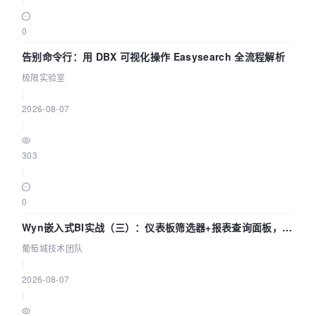
0
告别命令行：用 DBX 可视化操作 Easysearch 全流程解析
极限实验室
|
2026-08-07
|
303
|
0
Wyn嵌入式BI实战（三）：仪表板筛选器+报表查询面板，参
数联动全闭环
葡萄城技术团队
|
2026-08-07
|