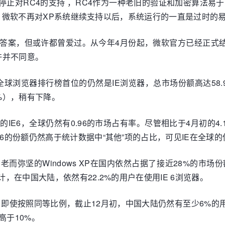
日将停止对RC4的支持 ，RC4作为一种老旧的验证和加密算法易于
m网站。微软不再对XP系统继续支持以后，系统运行的一直是过时的
答案，但或许都曾爱过。从今年4月份起，微软官方已经正式结束了W
许并不同意。
份，占据全球浏览器排行榜首位的仍然是IE浏览器，总市场份额高达58.
5%），稍有下降。
IE6，全球仍然有0.96的市场占有率。尽管相比于4月初的4
E6的份额仍然高于统计数据中“其他”项的占比，可见IE在全球
坚的Windows XP在国内依然占据了接近28%的市场份额。
计，在中国大陆，依然有22.2%的用户在使用IE 6浏览器。
6%，即使按照同等比例，截止12月初，中国大陆仍然有至少6%的
高于10%。