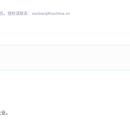
系：oscbianji#oschina.cn
失业。