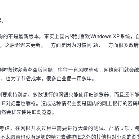
起。
不是最新版本。事实上国内特别喜欢Windows XP系统，
的，之后迟迟未更新。一方面是因为习惯问 题，一方面很多政
预防微软突袭查盗版问题，往往一有风吹草动，网维部门就会
和好用，也为了节省成本，很多企业便一用多年。
求特别高。多数银行的网银只能使用IE浏览器，而且还不能使用
E浏览器也躺枪。造成这种情况主要是国内的网上银行的密码输入框一
然会优先使用IE浏览器。
考虑，在网银开发过程中需要进行大量的测试、严格立项，每一
高，银行不太愿意也没有足够的精力去维护IE之外的其他相对小众的