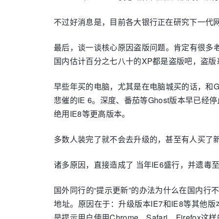
不过好消息是，目前各大银行正在研究下一代网
最后，谈一谈核心原因盗版问题。肯定有很多老机
国内估计百分之七八十的XP都是盗版吧，盗版系
早些年买的电脑，尤其是在电脑城买的话，和Ghos
悲催的IE 6。深度、番茄等Ghost版本早
绝用IE8等更高版本。
多数人装完了就不会去升级的，甚至有人买了新的电
诸多原因，直接造成了 当年IE6盛行，并遗毒
国外同行的“提示更新”的办法为什么在国内行不
地址。原因在于：升级版本IE7和IE8等其他
是提示用户使用Chrome、Safari、Fire