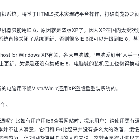
银系统，将基于HTML5技术实现跨平台操作，打破浏览器之
器只能用IE 6，原因就是盗版XP了，因为XP在国内太受欢
统直接关闭了系统更新，否则很多IE 6都可以升级到IE 8，
t for Windows XP有关，各大电脑城，“电脑爱好者
已经停止更新，关键是还没有集成IE 8，电脑城的装机民工也懒
脑用不惯Vista/Win 7还用XP盗版盘重装系统的。
至今。
通呢？比如有用户用IE6查看网站时，提示用户：请使用更有逼
版本并不让人满意，它们和IE6比起来并没有多么大的改善，缓
fox这样的浏览器。但对国内使用IE 6的人群来说，这就更是得寸进尺