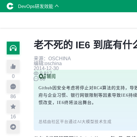
DevOps研发效能
老不死的 IE6 到底有
来源：OSCHINA
编辑:oschina
2014-12-30
9,817
0
86
Github因安全考虑将停止对RC4算法的支持，导
府与企业习惯、银行网银限制等因素导致IE6持
86
惯改变，IE6终将淡出舞台。
16
总结由社区平台通过AI大模型技术生成