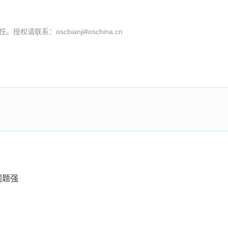
系：oscbianji#oschina.cn
问题强