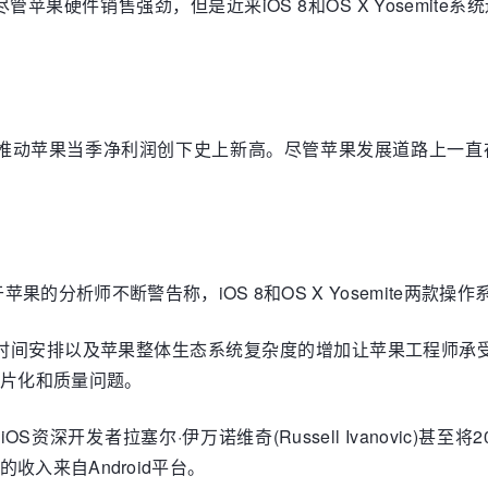
苹果硬件销售强劲，但是近来iOS 8和OS X Yosemit
。
纪录，推动苹果当季净利润创下史上新高。尽管苹果发展道路上
？
的分析师不断警告称，iOS 8和OS X Yosemite两
的时间安排以及苹果整体生态系统复杂度的增加让苹果工程师承受
碎片化和质量问题。
深开发者拉塞尔·伊万诺维奇(Russell Ivanovic)甚至将
0%的收入来自Android平台。