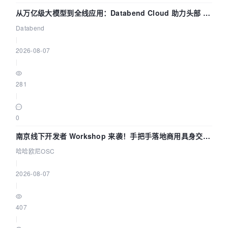
从万亿级大模型到全线应用：Databend Cloud 助力头部 AI
企业构建全链路 Trace 数据管道
Databend
|
2026-08-07
|
281
|
0
南京线下开发者 Workshop 来袭！手把手落地商用具身交互
智能 Agent 应用
哈哈欧尼OSC
|
2026-08-07
|
407
|