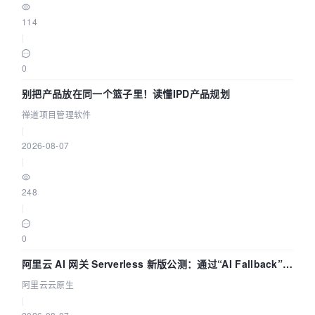
114
|
0
别把产品放在同一个篮子里！读懂IPD产品规划
禅道项目管理软件
|
2026-08-07
|
248
|
0
阿里云 AI 网关 Serverless 新版公测：通过“AI Fallback”与
拓扑可视化构建 AI 流量治理底座
阿里云云原生
|