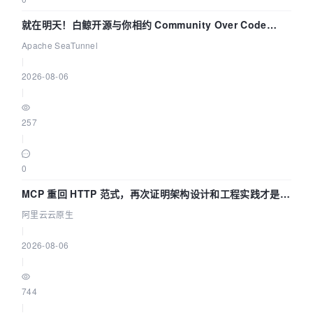
就在明天！白鲸开源与你相约 Community Over Code
Asia 2026 主题演讲！
Apache SeaTunnel
|
2026-08-06
|
257
|
0
MCP 重回 HTTP 范式，再次证明架构设计和工程实践才是稀
缺资源
阿里云云原生
|
2026-08-06
|
744
|