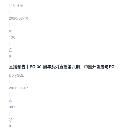
乒乓狂魔
|
2026-08-10
|
136
|
0
直播预告｜PG 30 周年系列直播第六期：中国开发者与PG内
核——我们改得动吗？我们贡献了什么？
IvorySQL
|
2026-08-07
|
387
|
0