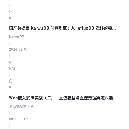
|
0
国产数据库 KaiwuDB 时序引擎：从 InfluxDB 迁移的完整
技术路径
KaiwuDB
|
2026-08-07
|
572
|
0
Wyn嵌入式BI实战（二）：直连模型与直连数据集怎么选，
参数为什么不生效？| 葡萄城技术团队
葡萄城技术团队
|
2026-08-07
|