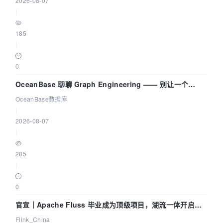
2026-08-07
|
185
|
0
OceanBase 聊聊 Graph Engineering —— 别让一个
Agent 既当运动员又
OceanBase数据库
|
2026-08-07
|
285
|
0
官宣｜Apache Fluss 毕业成为顶级项目，湖流一体开启
Agentic Lake 全面实时化时代
Flink_China