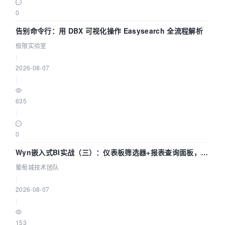
0
告别命令行：用 DBX 可视化操作 Easysearch 全流程解析
极限实验室
|
2026-08-07
|
635
|
0
Wyn嵌入式BI实战（三）：仪表板筛选器+报表查询面板，参
数联动全闭环
葡萄城技术团队
|
2026-08-07
|
153