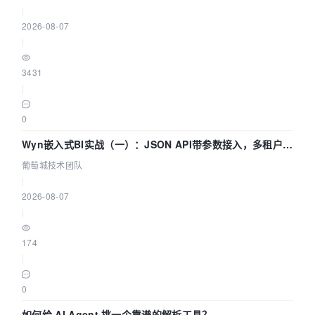
|
2026-08-07
|
3431
|
0
Wyn嵌入式BI实战（一）：JSON API带参数接入，多租户数
据源配置指南 | 葡萄城技术团队
葡萄城技术团队
|
2026-08-07
|
174
|
0
如何给 AI Agent 挑一个靠谱的解析工具？