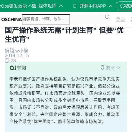
媒体矩阵
vOps研发效能
开源中国APP
切
登录
国产操作系统无需“计划生育” 但要“优
生优育”
编辑:w小编
2014-12-15
28
复制
李老师担忧国产操作系统乱象，认为仅靠市场竞争无法实
现产业复兴。政府支持项目初衷是振兴产业，但部分企业
依赖成救命稻草。IT市场面对全球巨头，国内企业难以突
围，且国内市场被分割成多个封闭小市场，导致竞争畸
形。市场调节不靠谱，政府需发挥顶层设计作用，考虑国
家安全与利益。央企国企应整合资源，形成合力，推动国
产操作系统“优生优育”，而非简单依赖市场淘汰。