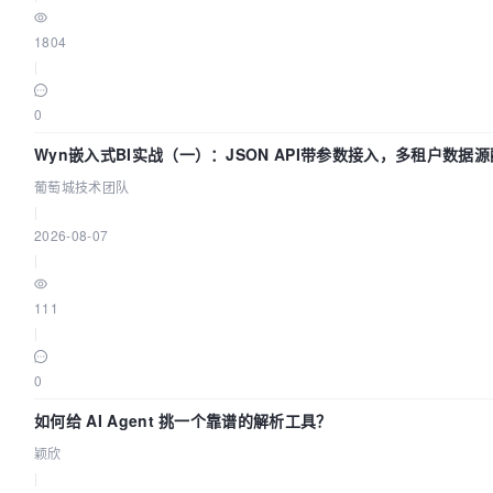
1804
|
0
Wyn嵌入式BI实战（一）：JSON API带参数接入，多租户数据源配
萄城技术团队
葡萄城技术团队
|
2026-08-07
|
111
|
0
如何给 AI Agent 挑一个靠谱的解析工具？
颖欣
|