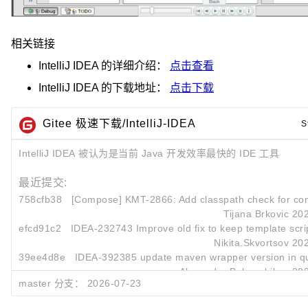
相关链接
IntelliJ IDEA
的详细介绍：
点击查看
IntelliJ IDEA
的下载地址：
点击下载
Gitee 极速下载/IntelliJ-IDEA
S
IntelliJ IDEA 被认为是当前 Java 开发效率最快的 IDE 工具
最近提交:
758cfb38
[Compose] KMT-2866: Add classpath check for co
Tijana Brkovic
202
efcd91c2
IDEA-232743 Improve old fix to keep template scri
Nikita.Skvortsov
202
39ee4d8e
IDEA-392385 update maven wrapper version in qui
Alexander Bubenchikov
202
master 分支：
2026-07-23