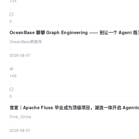
135
|
0
OceanBase 聊聊 Graph Engineering —— 别让一个 Agen
OceanBase数据库
|
2026-08-07
|
149
|
0
官宣｜Apache Fluss 毕业成为顶级项目，湖流一体开启 Agentic
时化时代
Flink_China
|
2026-08-07
|