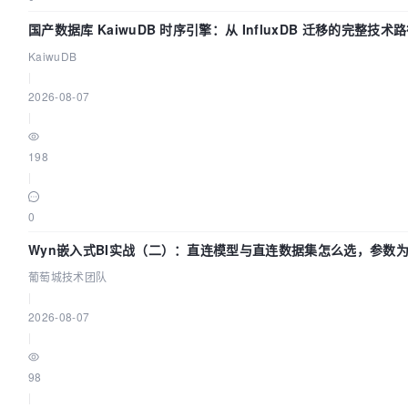
国产数据库 KaiwuDB 时序引擎：从 InfluxDB 迁移的完整技术
KaiwuDB
|
2026-08-07
|
198
|
0
Wyn嵌入式BI实战（二）：直连模型与直连数据集怎么选，参数为
葡萄城技术团队
葡萄城技术团队
|
2026-08-07
|
98
|