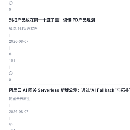
0
别把产品放在同一个篮子里！读懂IPD产品规划
禅道项目管理软件
|
2026-08-07
|
101
|
0
阿里云 AI 网关 Serverless 新版公测：通过“AI Fallback”与
流量治理底座
阿里云云原生
|
2026-08-07
|