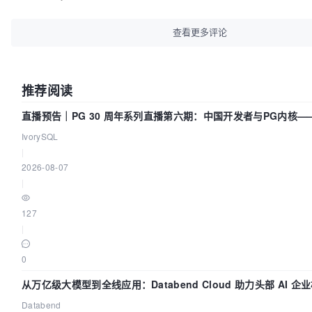
查看更多评论
推荐阅读
直播预告｜PG 30 周年系列直播第六期：中国开发者与PG内核
吗？我们贡献了什么？
IvorySQL
|
2026-08-07
|
127
|
0
从万亿级大模型到全线应用：Databend Cloud 助力头部 AI 
Trace 数据管道
Databend