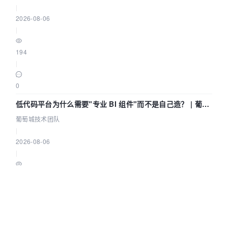
|
2026-08-06
|
194
|
0
低代码平台为什么需要"专业 BI 组件"而不是自己造？ | 葡萄
城技术团队
葡萄城技术团队
|
2026-08-06
|
153
|
0
Apache SeaTunnel 提交一个任务都经过了什么？