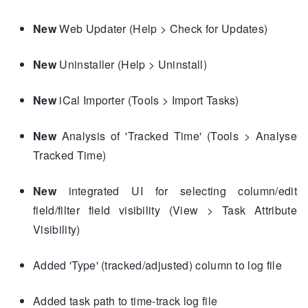
New
Web Updater (Help > Check for Updates)
New
Uninstaller (Help > Uninstall)
New
iCal Importer (Tools > Import Tasks)
New
Analysis of 'Tracked Time' (Tools > Analyse
Tracked Time)
New
integrated UI for selecting column/edit
field/filter field visibility (View > Task Attribute
Visibility)
Added 'Type' (tracked/adjusted) column to log file
Added task path to time-track log file