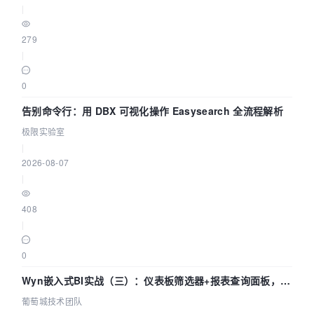
|
279
|
0
告别命令行：用 DBX 可视化操作 Easysearch 全流程解析
极限实验室
|
2026-08-07
|
408
|
0
Wyn嵌入式BI实战（三）：仪表板筛选器+报表查询面板，参
数联动全闭环
葡萄城技术团队