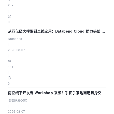
209
|
0
从万亿级大模型到全线应用：Databend Cloud 助力头部 AI
企业构建全链路 Trace 数据管道
Databend
|
2026-08-07
|
181
|
0
南京线下开发者 Workshop 来袭！手把手落地商用具身交互
智能 Agent 应用
哈哈欧尼OSC
|
2026-08-07