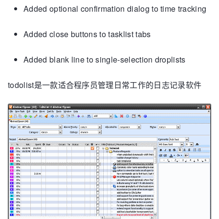
Added optional confirmation dialog to time tracking
Added close buttons to tasklist tabs
Added blank line to single-selection droplists
todolist是一款适合程序员管理日常工作的日志记录软件