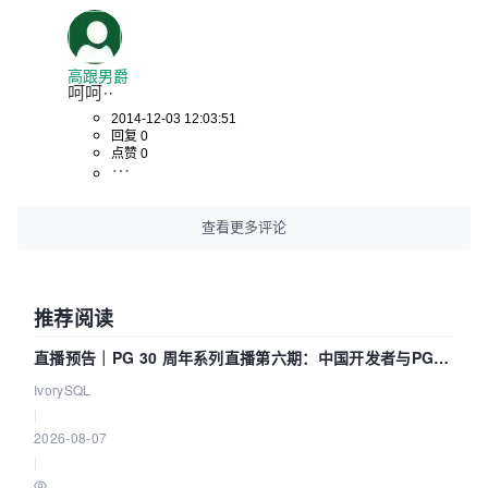
高跟男爵
呵呵··
2014-12-03 12:03:51
回复 0
点赞 0
查看更多评论
推荐阅读
直播预告｜PG 30 周年系列直播第六期：中国开发者与PG内
核——我们改得动吗？我们贡献了什么？
IvorySQL
|
2026-08-07
|