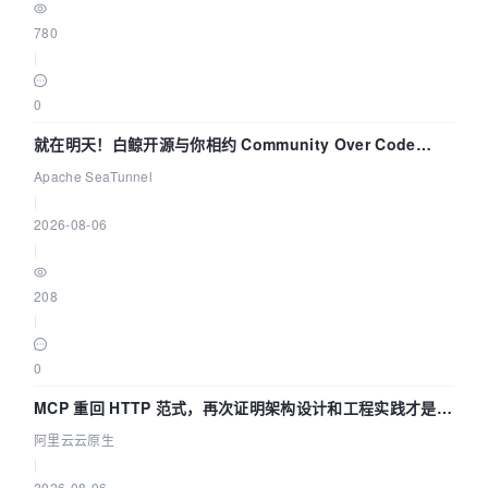
780
|
0
就在明天！白鲸开源与你相约 Community Over Code
Asia 2026 主题演讲！
Apache SeaTunnel
|
2026-08-06
|
208
|
0
MCP 重回 HTTP 范式，再次证明架构设计和工程实践才是稀
缺资源
阿里云云原生
|
2026-08-06