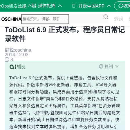
媒体矩阵
vOps研发效能
开源中国APP
切
登录
ToDoList 6.9 正式发布，程序员日常记
录软件
编辑:oschina
2014-12-03
8
复制
ToDoList 6.9正式发布，提供下载链接，包含执行文件和
源代码。新版本新增Web更新器、卸载工具、iCal导入器
和跟踪时间分析功能，集成界面用于选择列/编辑字段可见
性。日志文件新增“类型”列和任务路径，支持从剪贴板粘
贴导入和多选自定义图标属性。工具菜单新增“在资源管理
器中选择”，可控制标签视图可见性和粘贴日期后的尾随文
本。新增开始/截止日期过滤选项和重复任务次数显示，快
速查找未找到文本时弹出提示。增加全选任务引用和从引