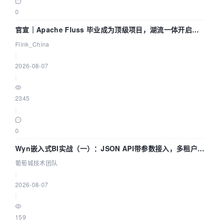
0
官宣｜Apache Fluss 毕业成为顶级项目，湖流一体开启
Agentic Lake 全面实时化时代
Flink_China
|
2026-08-07
|
2345
|
0
Wyn嵌入式BI实战（一）：JSON API带参数接入，多租户数
据源配置指南 | 葡萄城技术团队
葡萄城技术团队
|
2026-08-07
|
159