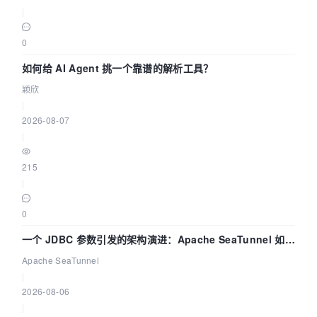
|
0
如何给 AI Agent 挑一个靠谱的解析工具？
颖欣
|
2026-08-07
|
215
|
0
一个 JDBC 参数引发的架构演进：Apache SeaTunnel 如何
解决数据同步中的“定时 Flush”难题
Apache SeaTunnel
|
2026-08-06
|