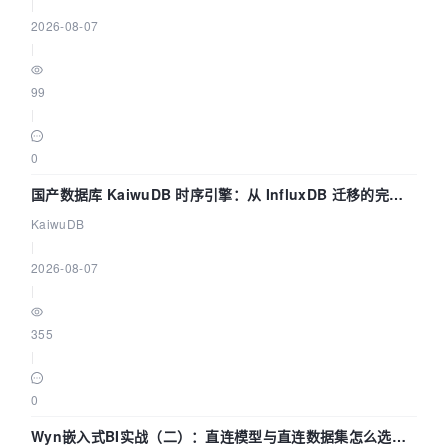
|
2026-08-07
|
99
|
0
国产数据库 KaiwuDB 时序引擎：从 InfluxDB 迁移的完整
技术路径
KaiwuDB
|
2026-08-07
|
355
|
0
Wyn嵌入式BI实战（二）：直连模型与直连数据集怎么选，