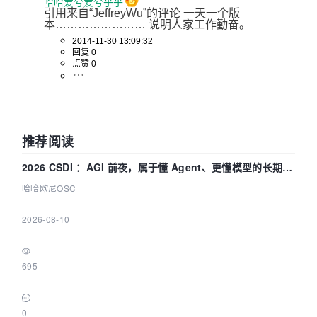
哈哈爱兮爱兮乎乎
引用来自“JeffreyWu”的评论 一天一个版
本…………………… 说明人家工作勤奋。
2014-11-30 13:09:32
回复 0
点赞 0
推荐阅读
2026 CSDI ：AGI 前夜，属于懂 Agent、更懂模型的长期深
耕企业
哈哈欧尼OSC
|
2026-08-10
|
695
|
0