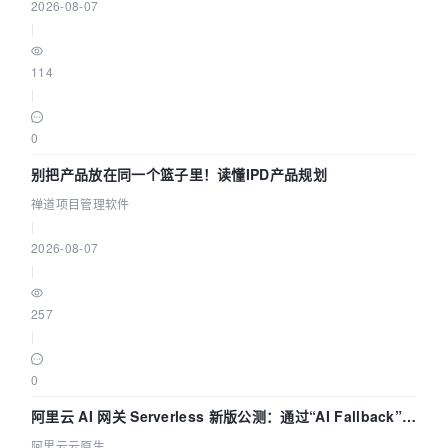
2026-08-07
|
114
|
0
别把产品放在同一个篮子里！读懂IPD产品规划
禅道项目管理软件
|
2026-08-07
|
257
|
0
阿里云 AI 网关 Serverless 新版公测：通过“AI Fallback”与
拓扑可视化构建 AI 流量治理底座
阿里云云原生