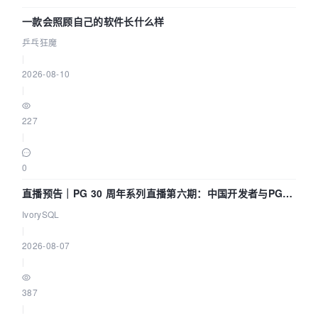
一款会照顾自己的软件长什么样
乒乓狂魔
|
2026-08-10
|
227
|
0
直播预告｜PG 30 周年系列直播第六期：中国开发者与PG内
核——我们改得动吗？我们贡献了什么？
IvorySQL
|
2026-08-07
|
387
|