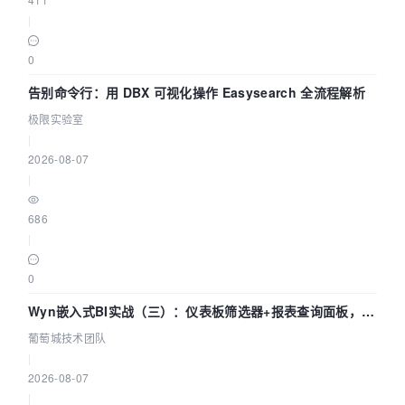
|
0
告别命令行：用 DBX 可视化操作 Easysearch 全流程解析
极限实验室
|
2026-08-07
|
686
|
0
Wyn嵌入式BI实战（三）：仪表板筛选器+报表查询面板，参
数联动全闭环
葡萄城技术团队
|
2026-08-07
|