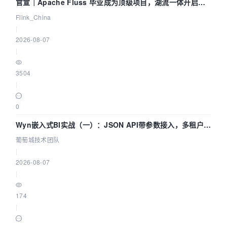
官宣｜Apache Fluss 毕业成为顶级项目，湖流一体开启
Agentic Lake 全面实时化时代
Flink_China
|
2026-08-07
|
3504
|
0
Wyn嵌入式BI实战（一）：JSON API带参数接入，多租户数
据源配置指南 | 葡萄城技术团队
葡萄城技术团队
|
2026-08-07
|
174
|