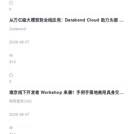
0
从万亿级大模型到全线应用：Databend Cloud 助力头部 AI
企业构建全链路 Trace 数据管道
Databend
|
2026-08-07
|
310
|
0
南京线下开发者 Workshop 来袭！手把手落地商用具身交互
智能 Agent 应用
哈哈欧尼OSC
|
2026-08-07
|
411