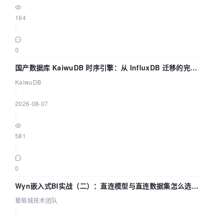
164
|
0
国产数据库 KaiwuDB 时序引擎：从 InfluxDB 迁移的完整
技术路径
KaiwuDB
|
2026-08-07
|
581
|
0
Wyn嵌入式BI实战（二）：直连模型与直连数据集怎么选，
参数为什么不生效？| 葡萄城技术团队
葡萄城技术团队
|