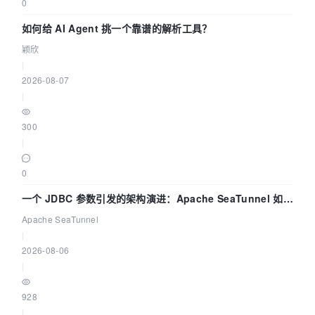
0
如何给 AI Agent 挑一个靠谱的解析工具？
颖欣
|
2026-08-07
|
300
|
0
一个 JDBC 参数引发的架构演进：Apache SeaTunnel 如何
解决数据同步中的“定时 Flush”难题
Apache SeaTunnel
|
2026-08-06
|
928
|