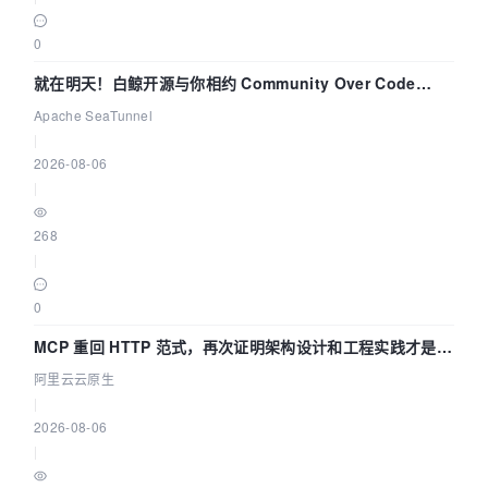
0
就在明天！白鲸开源与你相约 Community Over Code
Asia 2026 主题演讲！
Apache SeaTunnel
|
2026-08-06
|
268
|
0
MCP 重回 HTTP 范式，再次证明架构设计和工程实践才是稀
缺资源
阿里云云原生
|
2026-08-06
|