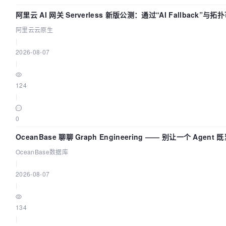
阿里云 AI 网关 Serverless 新版公测：通过“AI Fallback”与
AI 流量治理底座
阿里云云原生
|
2026-08-07
|
124
|
0
OceanBase 聊聊 Graph Engineering —— 别让一个 Agen
OceanBase数据库
|
2026-08-07
|
134
|