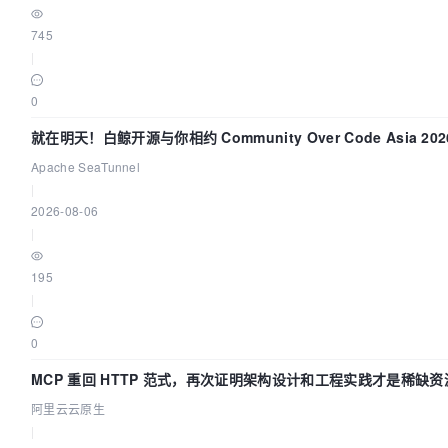
745
|
0
就在明天！白鲸开源与你相约 Community Over Code Asia 20
讲！
Apache SeaTunnel
|
2026-08-06
|
195
|
0
MCP 重回 HTTP 范式，再次证明架构设计和工程实践才是稀缺资
阿里云云原生
|