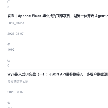
0
官宣｜Apache Fluss 毕业成为顶级项目，湖流一体开启 Agentic 
面实时化时代
Flink_China
|
2026-08-07
|
1692
|
0
Wyn嵌入式BI实战（一）：JSON API带参数接入，多租户数据源
葡萄城技术团队
葡萄城技术团队
|
2026-08-07
|
111