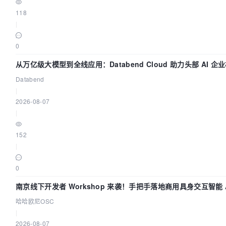
118
|
0
从万亿级大模型到全线应用：Databend Cloud 助力头部 AI 企
路 Trace 数据管道
Databend
|
2026-08-07
|
152
|
0
南京线下开发者 Workshop 来袭！手把手落地商用具身交互智能 A
用
哈哈欧尼OSC
|
2026-08-07