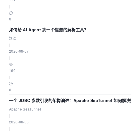
|
0
如何给 AI Agent 挑一个靠谱的解析工具？
颖欣
|
2026-08-07
|
169
|
0
一个 JDBC 参数引发的架构演进：Apache SeaTunnel 如何
的“定时 Flush”难题
Apache SeaTunnel
|
2026-08-06
|