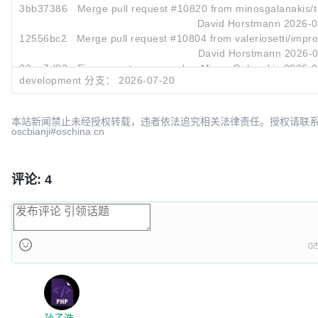
3bb37386
Merge pull request #10820 from minosgalanakis/too
David Horstmann
2026-0
12556bc2
Merge pull request #10804 from valeriosetti/impro
David Horstmann
2026-0
32ae7d92
Fix generate_errors.pl
Minos Galanakis
2026-0
development 分支：
2026-07-20
本站新闻禁止未经授权转载，违者依法追究相关法律责任。授权请联
oscbianji#oschina.cn
评论: 4
0/