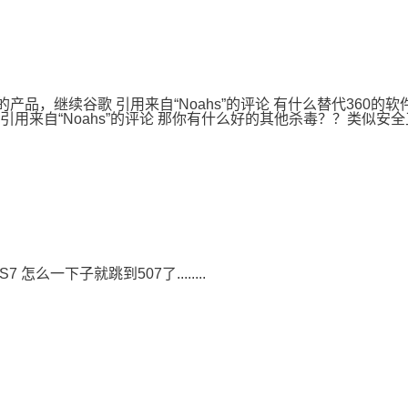
60的产品，继续谷歌 引用来自“Noahs”的评论 有什么替代360的
用来自“Noahs”的评论 那你有什么好的其他杀毒？？类似安全卫
 怎么一下子就跳到507了........