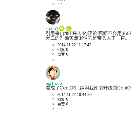
Hell_O
引用来自“IIIT狂人”的评论 死都不会用3
无二的？确实流氓性它是带头人了一直。 引
2014-11-22 11:17:42
回复 0
点赞 0
bigTreee
看成了CentOS...纳闷我刚刚升级到CentOS7
2014-11-22 10:44:30
回复 0
点赞 0