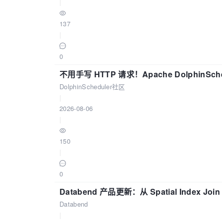
|
137
|
0
不用手写 HTTP 请求！Apache DolphinSch
DolphinScheduler社区
|
2026-08-06
|
150
|
0
Databend 产品更新：从 Spatial Index Joi
Databend
|