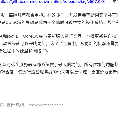
https://github.com/coreos/manifest/releases/tag/v507.0.0
），更新
x发行版，每隔几年都会更换。在这期间，开发者会不断用安全补
是CoreOS的思想是成为一个随时可被替换的操作系统，甚至
oot A和root B。CoreOS会与更新服务进行交互，查找更新并
ot B下启动系统就可以完成更新。这个个过程中，被更新的机器
限制更新过程中的硬盘和网络I/O。
olvi团队对这个服务器操作系统做了最大的精简，所有附加的
程序的耦合度，使运行这些服务器的公司可以更快速、更廉价地更
系：oscbianji#oschina.cn