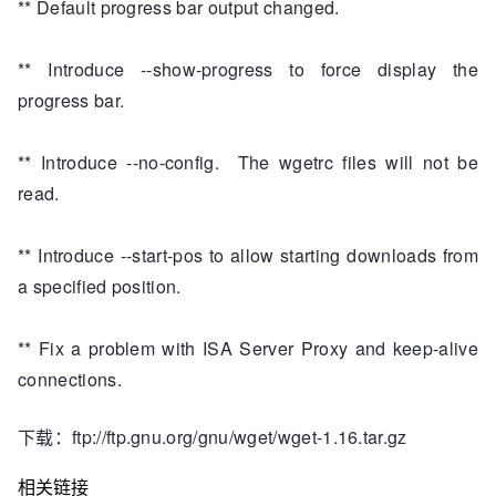
** Default progress bar output changed.
** Introduce --show-progress to force display the
progress bar.
** Introduce --no-config. The wgetrc files will not be
read.
** Introduce --start-pos to allow starting downloads from
a specified position.
** Fix a problem with ISA Server Proxy and keep-alive
connections.
下载：ftp://ftp.gnu.org/gnu/wget/wget-1.16.tar.gz
相关链接