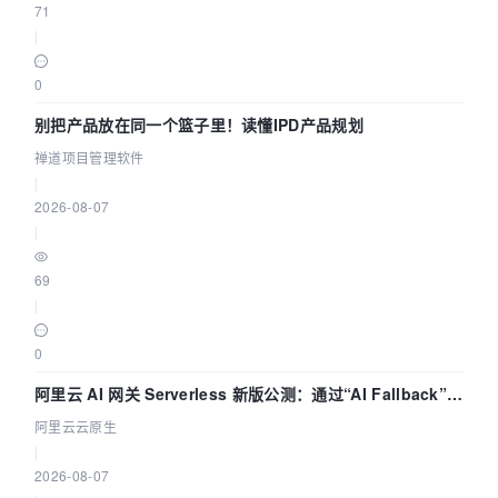
71
|
0
别把产品放在同一个篮子里！读懂IPD产品规划
禅道项目管理软件
|
2026-08-07
|
69
|
0
阿里云 AI 网关 Serverless 新版公测：通过“AI Fallback”与
拓扑可视化构建 AI 流量治理底座
阿里云云原生
|
2026-08-07