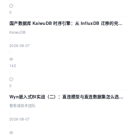
0
国产数据库 KaiwuDB 时序引擎：从 InfluxDB 迁移的完整
技术路径
KaiwuDB
|
2026-08-07
|
142
|
0
Wyn嵌入式BI实战（二）：直连模型与直连数据集怎么选，
参数为什么不生效？| 葡萄城技术团队
葡萄城技术团队
|
2026-08-07
|