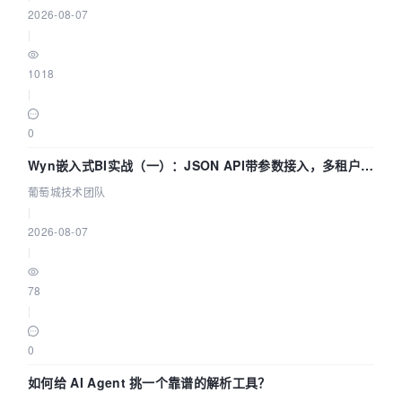
2026-08-07
|
1018
|
0
Wyn嵌入式BI实战（一）：JSON API带参数接入，多租户数
据源配置指南 | 葡萄城技术团队
葡萄城技术团队
|
2026-08-07
|
78
|
0
如何给 AI Agent 挑一个靠谱的解析工具？