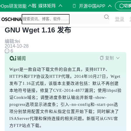
媒体矩阵
vOps研发效能
开源中国APP
切
登录
GNU Wget 1.16 发布
编辑:fei
2014-10-28
6
复制
Wget是一款自动下载文件的自由工具，支持HTTP、
HTTPS和FTP协议及HTTP代理。2014年10月27日，Wget
发布了1.16正式版，该版本主要改进包括：默认不再创建
本地符号链接，修复了CVE-2014-4877漏洞；使用libpsl验
证Cookie域名；调整进度条默认输出并新增–show-
progress选项显示进度条；引入–no-config和–start-pos选
项分别禁用配置文件和从指定位置开始下载；同时解决了
ISAServer代理和保持连接的相关问题。新版可从GNU官
方FTP站点下载。