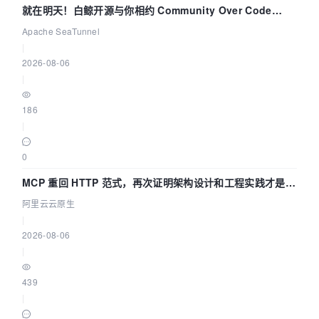
就在明天！白鲸开源与你相约 Community Over Code
Asia 2026 主题演讲！
Apache SeaTunnel
|
2026-08-06
|
186
|
0
MCP 重回 HTTP 范式，再次证明架构设计和工程实践才是稀
缺资源
阿里云云原生
|
2026-08-06
|
439
|