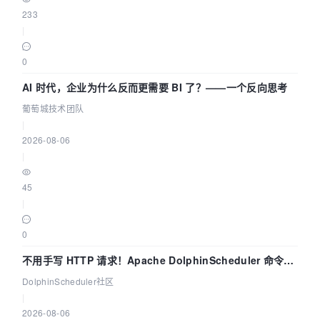
233
|
0
AI 时代，企业为什么反而更需要 BI 了？——一个反向思考
葡萄城技术团队
|
2026-08-06
|
45
|
0
不用手写 HTTP 请求！Apache DolphinScheduler 命令行
dsctl 两分钟上手
DolphinScheduler社区
|
2026-08-06