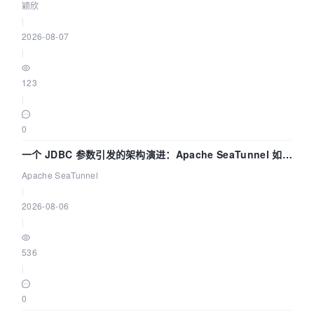
颖欣
|
2026-08-07
|
123
|
0
一个 JDBC 参数引发的架构演进：Apache SeaTunnel 如何
解决数据同步中的“定时 Flush”难题
Apache SeaTunnel
|
2026-08-06
|
536
|
0