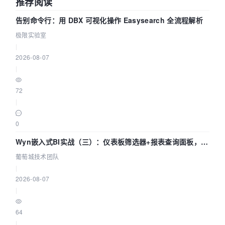
推荐阅读
告别命令行：用 DBX 可视化操作 Easysearch 全流程解析
极限实验室
|
2026-08-07
|
72
|
0
Wyn嵌入式BI实战（三）：仪表板筛选器+报表查询面板，参
数联动全闭环
葡萄城技术团队
|
2026-08-07
|
64
|