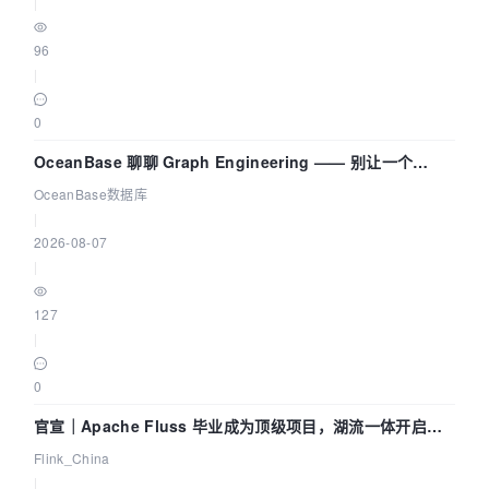
|
96
|
0
OceanBase 聊聊 Graph Engineering —— 别让一个
Agent 既当运动员又
OceanBase数据库
|
2026-08-07
|
127
|
0
官宣｜Apache Fluss 毕业成为顶级项目，湖流一体开启
Agentic Lake 全面实时化时代
Flink_China
|