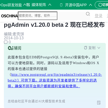
媒体矩阵
vOps研发效能
开源中国APP
切
登录
pgAdmin v1.20.0 beta 2 现在已经发布
编辑:麦壳饼
2014-10-13
0
复制
此版本包含在EDB的PostgreSQL 9.4beta3安装包中，用户
可以方便地获取。同时，源码以及适用于Windows和OS X
的版本也通过提供的链接
（
http://www.postgresql.org/ftp/pgadmin3/release/v1.20.0-
beta2/）可供下载。这些资源为开发者提供了多样化的选
择，确保不同平台用户都能顺利安装和使用。
总结由社区平台通过AI大模型技术生成