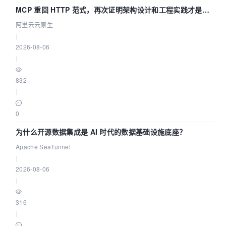
MCP 重回 HTTP 范式，再次证明架构设计和工程实践才是稀
缺资源
阿里云云原生
|
2026-08-06
|
832
|
0
为什么开源数据集成是 AI 时代的数据基础设施底座？
Apache SeaTunnel
|
2026-08-06
|
316
|