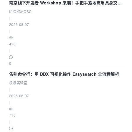
南京线下开发者 Workshop 来袭！手把手落地商用具身交互
智能 Agent 应用
哈哈欧尼OSC
|
2026-08-07
|
418
|
0
告别命令行：用 DBX 可视化操作 Easysearch 全流程解析
极限实验室
|
2026-08-07
|
710
|