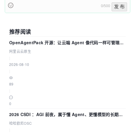
0/500
发 布
推荐阅读
OpenAgentPack 开源：让云端 Agent 像代码一样可管理、
可迁移
阿里云云原生
|
2026-08-10
|
89
|
0
2026 CSDI ：AGI 前夜，属于懂 Agent、更懂模型的长期深
耕企业
哈哈欧尼OSC
|