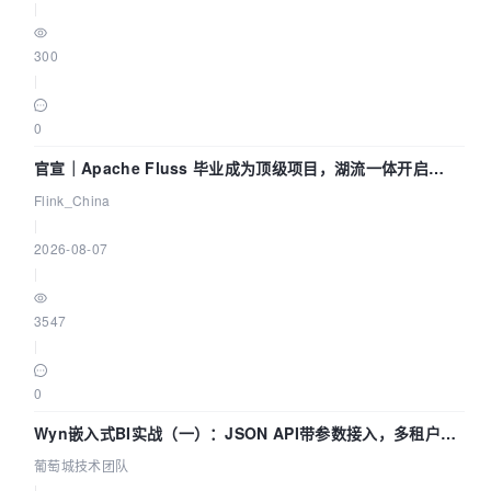
|
300
|
0
官宣｜Apache Fluss 毕业成为顶级项目，湖流一体开启
Agentic Lake 全面实时化时代
Flink_China
|
2026-08-07
|
3547
|
0
Wyn嵌入式BI实战（一）：JSON API带参数接入，多租户数
据源配置指南 | 葡萄城技术团队
葡萄城技术团队
|