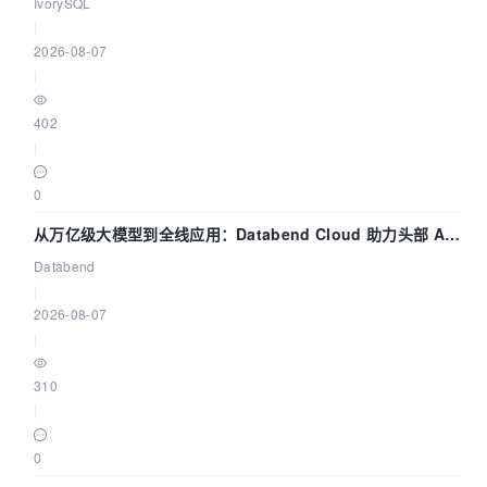
核——我们改得动吗？我们贡献了什么？
IvorySQL
|
2026-08-07
|
402
|
0
从万亿级大模型到全线应用：Databend Cloud 助力头部 AI
企业构建全链路 Trace 数据管道
Databend
|
2026-08-07
|
310
|
0