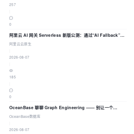
257
|
0
阿里云 AI 网关 Serverless 新版公测：通过“AI Fallback”与
拓扑可视化构建 AI 流量治理底座
阿里云云原生
|
2026-08-07
|
185
|
0
OceanBase 聊聊 Graph Engineering —— 别让一个
Agent 既当运动员又
OceanBase数据库
|
2026-08-07