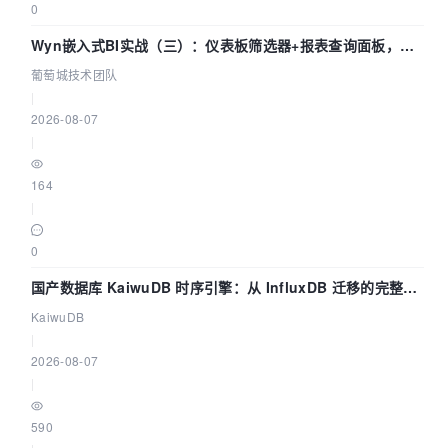
0
Wyn嵌入式BI实战（三）：仪表板筛选器+报表查询面板，参
数联动全闭环
葡萄城技术团队
|
2026-08-07
|
164
|
0
国产数据库 KaiwuDB 时序引擎：从 InfluxDB 迁移的完整技
术路径
KaiwuDB
|
2026-08-07
|
590