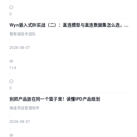
|
0
Wyn嵌入式BI实战（二）：直连模型与直连数据集怎么选，参
数为什么不生效？| 葡萄城技术团队
葡萄城技术团队
|
2026-08-07
|
114
|
0
别把产品放在同一个篮子里！读懂IPD产品规划
禅道项目管理软件
|
2026-08-07
|