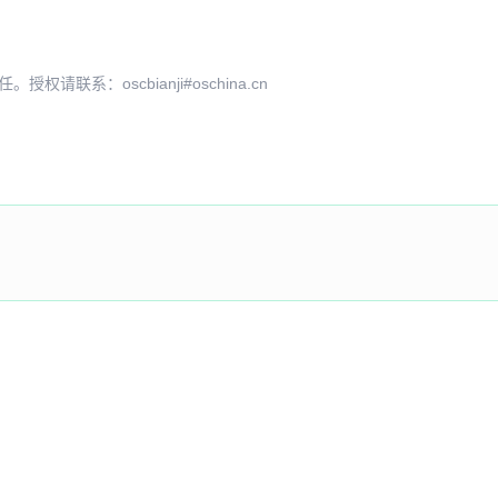
系：oscbianji#oschina.cn