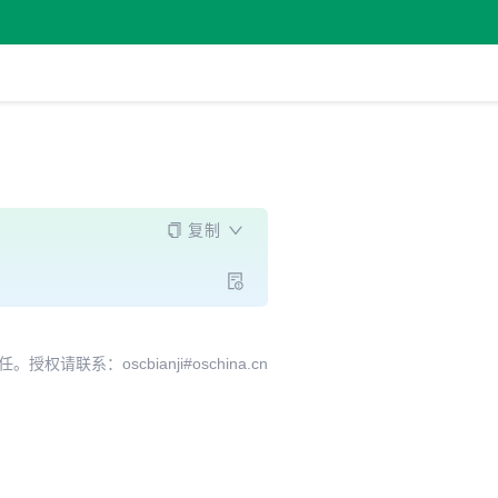
复制
系：oscbianji#oschina.cn