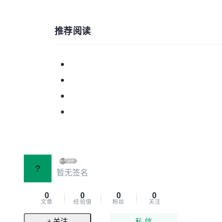
推荐阅读
?
暂无签名
0
0
0
0
文章
经验值
粉丝
关注
+ 关注
私 信