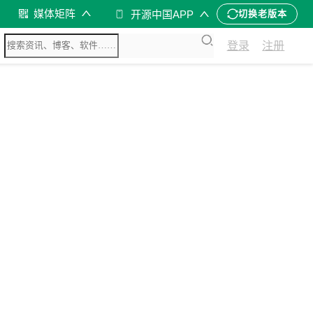
媒体矩阵
开源中国APP
切换老版本
登录
注册